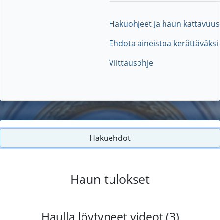
Hakuohjeet ja haun kattavuus
Ehdota aineistoa kerättäväksi
Viittausohje
Hakuehdot
Haun tulokset
Haulla löytyneet videot (3)