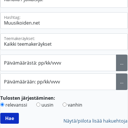
Hashtag:
Teemakeräykset:
Päivämäärästä: pp/kk/vvvv
...
Päivämäärään: pp/kk/vvvv
...
Tulosten järjestäminen:
relevanssi
uusin
vanhin
Näytä/piilota lisää hakuehtoja