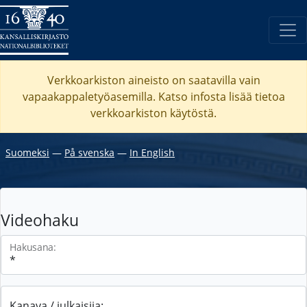
Verkkoarkiston aineisto on saatavilla vain
vapaakappaletyöasemilla. Katso
infosta
lisää tietoa
verkkoarkiston käytöstä.
Suomeksi
―
På svenska
―
In English
Videohaku
Hakusana:
Kanava / julkaisija: