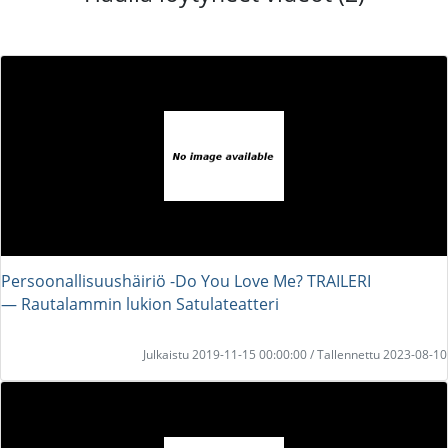
Persoonallisuushäiriö -Do You Love Me? TRAILERI
― Rautalammin lukion Satulateatteri
Julkaistu 2019-11-15 00:00:00 / Tallennettu 2023-08-10