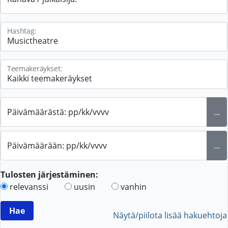
Hashtag:
Teemakeräykset:
Päivämäärästä: pp/kk/vvvv
...
Päivämäärään: pp/kk/vvvv
...
Tulosten järjestäminen:
relevanssi
uusin
vanhin
Näytä/piilota lisää hakuehtoja