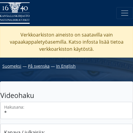
Verkkoarkiston aineisto on saatavilla vain
vapaakappaletyöasemilla. Katso
infosta
lisää tietoa
verkkoarkiston käytöstä.
Suomeksi
―
På svenska
―
In English
Videohaku
Hakusana:
Kanava / julkaisija: