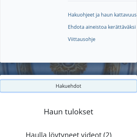
Hakuohjeet ja haun kattavuus
Ehdota aineistoa kerättäväksi
Viittausohje
Hakuehdot
Haun tulokset
Haulla löytyneet videot (2)