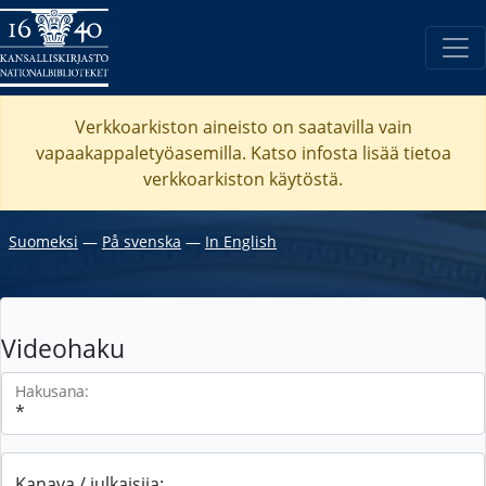
Verkkoarkiston aineisto on saatavilla vain
vapaakappaletyöasemilla. Katso
infosta
lisää tietoa
verkkoarkiston käytöstä.
Suomeksi
―
På svenska
―
In English
Videohaku
Hakusana:
Kanava / julkaisija: