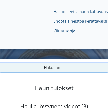
Hakuohjeet ja haun kattavuus
Ehdota aineistoa kerättäväksi
Viittausohje
Hakuehdot
Haun tulokset
Haulla löytyneet videot (3)