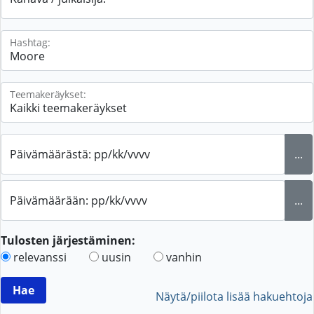
Hashtag:
Teemakeräykset:
Päivämäärästä: pp/kk/vvvv
...
Päivämäärään: pp/kk/vvvv
...
Tulosten järjestäminen:
relevanssi
uusin
vanhin
Näytä/piilota lisää hakuehtoja