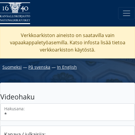
Verkkoarkiston aineisto on saatavilla vain
vapaakappaletyöasemilla. Katso
infosta
lisää tietoa
verkkoarkiston käytöstä.
Suomeksi
―
På svenska
―
In English
Videohaku
Hakusana:
Kanava / julkaisija: