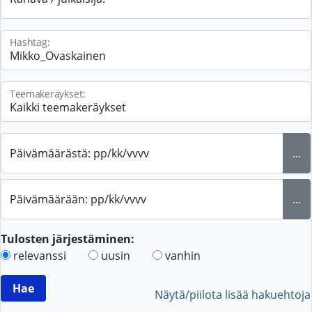
Hashtag:
Teemakeräykset:
Päivämäärästä: pp/kk/vvvv
...
Päivämäärään: pp/kk/vvvv
...
Tulosten järjestäminen:
relevanssi
uusin
vanhin
Näytä/piilota lisää hakuehtoja