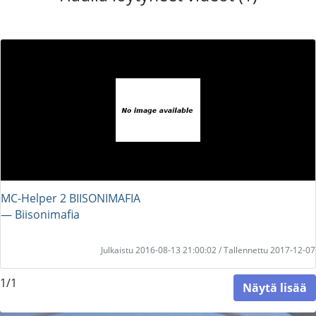
MC-Helper 2 BIISONIMAFIA
― Biisonimafia
Julkaistu 2016-08-13 21:00:02 / Tallennettu 2017-12-07
1/1
Näytä lisää