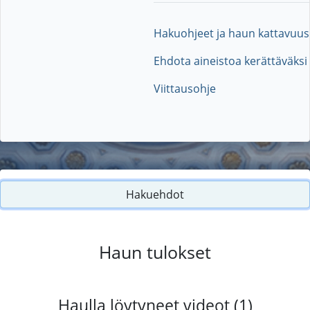
Hakuohjeet ja haun kattavuus
Ehdota aineistoa kerättäväksi
Viittausohje
Hakuehdot
Haun tulokset
Haulla löytyneet videot (1)