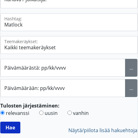
Hashtag:
Teemakeräykset:
Päivämäärästä: pp/kk/vvvv
...
Päivämäärään: pp/kk/vvvv
...
Tulosten järjestäminen:
relevanssi
uusin
vanhin
Näytä/piilota lisää hakuehtoja