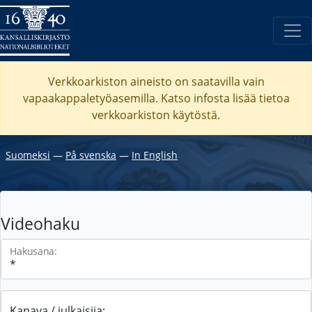
Verkkoarkiston aineisto on saatavilla vain
vapaakappaletyöasemilla. Katso
infosta
lisää tietoa
verkkoarkiston käytöstä.
Suomeksi
―
På svenska
―
In English
Videohaku
Hakusana:
Kanava / julkaisija: