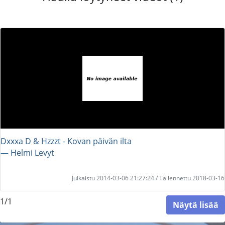
Dxxxa D & Hzzzt - Kovan päivän ilta
― Helmi Levyt
Julkaistu 2014-03-06 21:27:24 / Tallennettu 2018-03-16
1/1
Näytä lisää