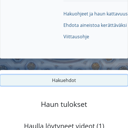
Hakuohjeet ja haun kattavuus
Ehdota aineistoa kerättäväksi
Viittausohje
Hakuehdot
Haun tulokset
Haulla löytyneet videot (1)