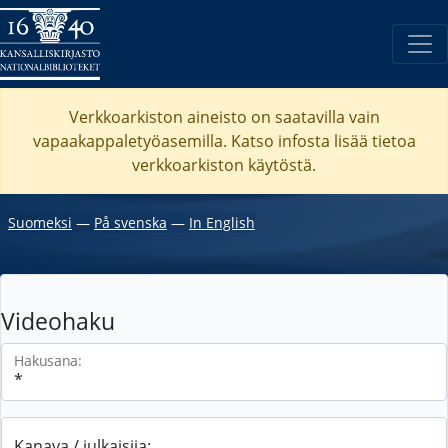
Verkkoarkiston aineisto on saatavilla vain
vapaakappaletyöasemilla. Katso
infosta
lisää tietoa
verkkoarkiston käytöstä.
Suomeksi
―
På svenska
―
In English
Videohaku
Hakusana:
Kanava / julkaisija: