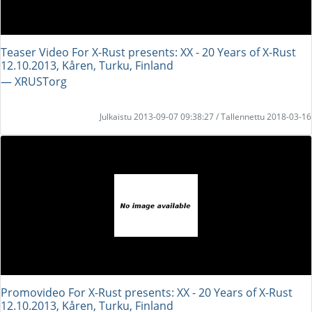
Teaser Video For X-Rust presents: XX - 20 Years of X-Rust
12.10.2013, Kåren, Turku, Finland
― XRUSTorg
Julkaistu 2013-09-07 09:38:27 / Tallennettu 2018-03-16
Promovideo For X-Rust presents: XX - 20 Years of X-Rust
12.10.2013, Kåren, Turku, Finland