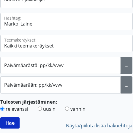
Hashtag:
Teemakeräykset:
Päivämäärästä: pp/kk/vvvv
...
Päivämäärään: pp/kk/vvvv
...
Tulosten järjestäminen:
relevanssi
uusin
vanhin
Näytä/piilota lisää hakuehtoja