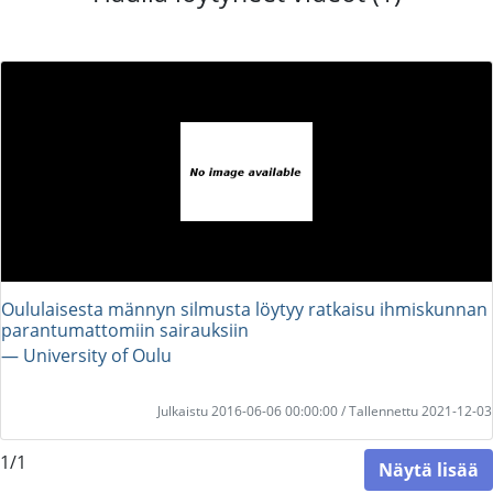
Oululaisesta männyn silmusta löytyy ratkaisu ihmiskunnan
parantumattomiin sairauksiin
― University of Oulu
Julkaistu 2016-06-06 00:00:00 / Tallennettu 2021-12-03
1/1
Näytä lisää