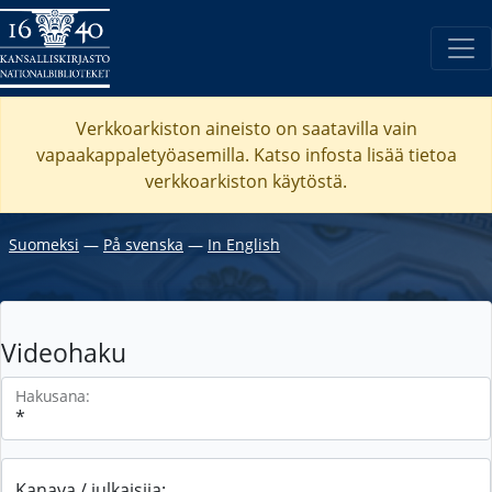
Verkkoarkiston aineisto on saatavilla vain
vapaakappaletyöasemilla. Katso
infosta
lisää tietoa
verkkoarkiston käytöstä.
Suomeksi
―
På svenska
―
In English
Videohaku
Hakusana:
Kanava / julkaisija: