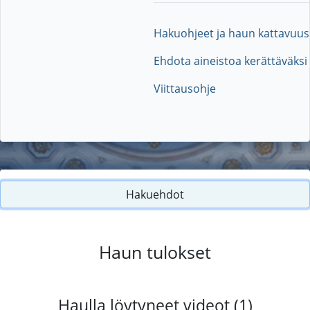
Hakuohjeet ja haun kattavuus
Ehdota aineistoa kerättäväksi
Viittausohje
Hakuehdot
Haun tulokset
Haulla löytyneet videot (1)