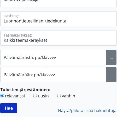
Hashtag:
Teemakeräykset:
Päivämäärästä: pp/kk/vvvv
...
Päivämäärään: pp/kk/vvvv
...
Tulosten järjestäminen:
relevanssi
uusin
vanhin
Näytä/piilota lisää hakuehtoja