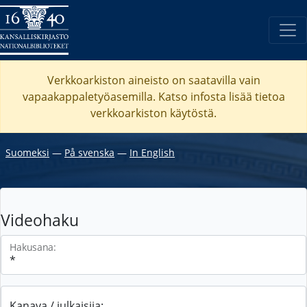
Verkkoarkiston aineisto on saatavilla vain
vapaakappaletyöasemilla. Katso
infosta
lisää tietoa
verkkoarkiston käytöstä.
Suomeksi
―
På svenska
―
In English
Videohaku
Hakusana:
Kanava / julkaisija: