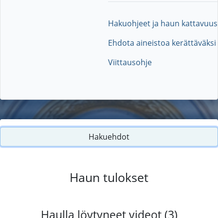
Hakuohjeet ja haun kattavuus
Ehdota aineistoa kerättäväksi
Viittausohje
Hakuehdot
Haun tulokset
Haulla löytyneet videot (3)