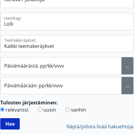
Hashtag:
Teemakeräykset:
Päivämäärästä: pp/kk/vvvv
...
Päivämäärään: pp/kk/vvvv
...
Tulosten järjestäminen:
relevanssi
uusin
vanhin
Näytä/piilota lisää hakuehtoja