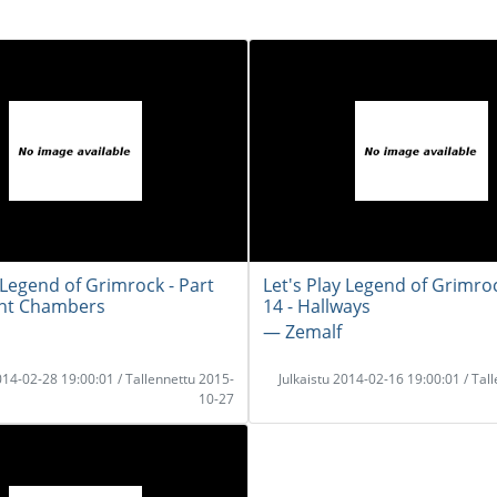
 Legend of Grimrock - Part
Let's Play Legend of Grimroc
ent Chambers
14 - Hallways
― Zemalf
2014-02-28 19:00:01 / Tallennettu 2015-
Julkaistu 2014-02-16 19:00:01 / Tal
10-27