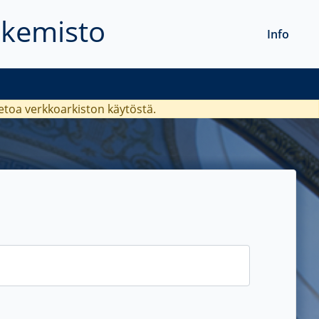
akemisto
Info
ietoa verkkoarkiston käytöstä.