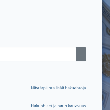
...
Näytä/piilota lisää hakuehtoja
Hakuohjeet ja haun kattavuus