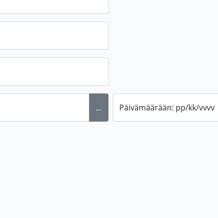
...
Päivämäärään: pp/kk/vvvv