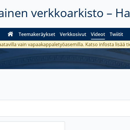
inen verkkoarkisto – H
Teemakeräykset
Verkkosivut
Videot
Twiitit
aatavilla vain vapaakappaletyöasemilla. Katso
infosta
lisää t