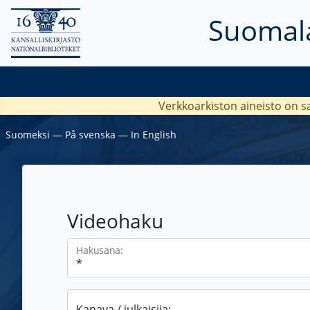
Suomala
Verkkoarkiston aineisto on s
Suomeksi
―
På svenska
―
In English
Videohaku
Hakusana:
Kanava / julkaisija: