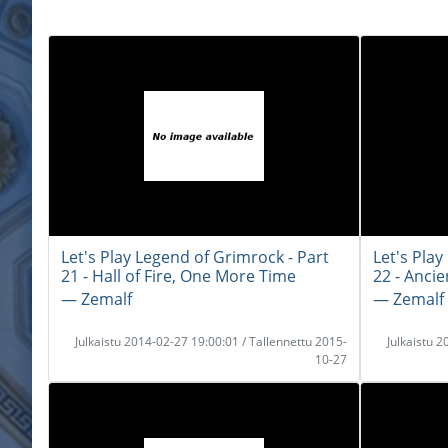
Let's Play Legend of Grimrock - Part
Let's Play
21 - Hall of Fire, One More Time
22 - Anci
― Zemalf
― Zemalf
Julkaistu 2014-02-27 19:00:01 / Tallennettu 2015-
Julkaistu 
10-27