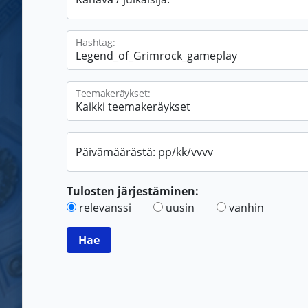
Hashtag:
Teemakeräykset:
Päivämäärästä: pp/kk/vvvv
Tulosten järjestäminen:
relevanssi
uusin
vanhin