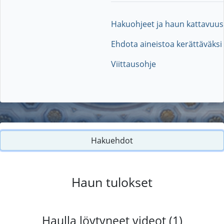
Hakuohjeet ja haun kattavuus
Ehdota aineistoa kerättäväksi
Viittausohje
Hakuehdot
Haun tulokset
Haulla löytyneet videot (1)