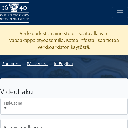
Verkkoarkiston aineisto on saatavilla vain
vapaakappaletyöasemilla. Katso
infosta
lisää tietoa
verkkoarkiston käytöstä.
Suomeksi
―
På svenska
―
In English
Videohaku
Hakusana:
Kanava / julkaisija: