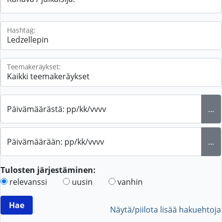
Hashtag:
Teemakeräykset:
Päivämäärästä: pp/kk/vvvv
...
Päivämäärään: pp/kk/vvvv
...
Tulosten järjestäminen:
relevanssi
uusin
vanhin
Näytä/piilota lisää hakuehtoja