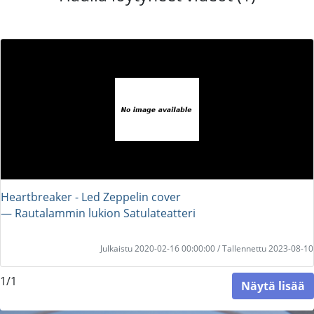
Heartbreaker - Led Zeppelin cover
― Rautalammin lukion Satulateatteri
Julkaistu 2020-02-16 00:00:00 / Tallennettu 2023-08-10
1/1
Näytä lisää