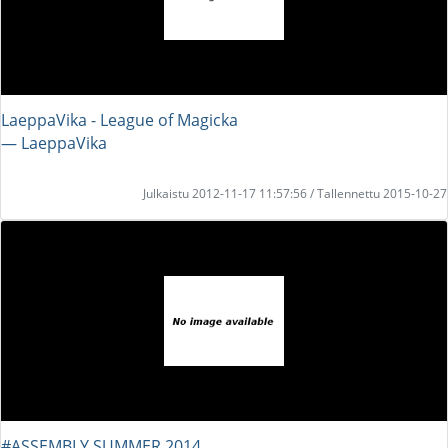
LaeppaVika - League of Magicka
― LaeppaVika
Julkaistu 2012-11-17 11:57:56 / Tallennettu 2015-10-27
#ASSEMBLY SUMMER 2014