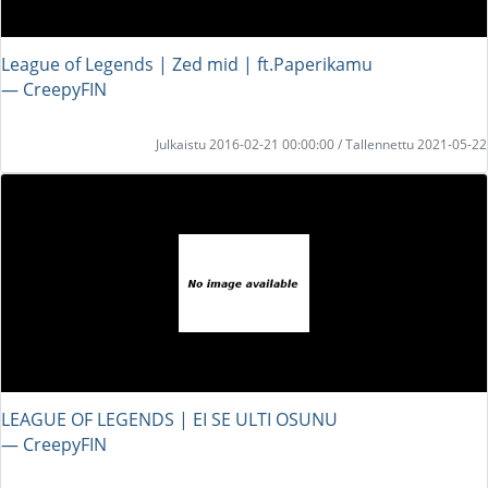
League of Legends | Zed mid | ft.Paperikamu
― CreepyFIN
Julkaistu 2016-02-21 00:00:00 / Tallennettu 2021-05-22
LEAGUE OF LEGENDS | EI SE ULTI OSUNU
― CreepyFIN