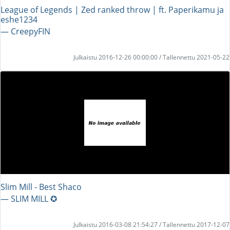
League of Legends | Zed ranked throw | ft. Paperikamu ja
eshe1234
― CreepyFIN
Julkaistu 2016-12-26 00:00:00 / Tallennettu 2021-05-22
Slim Mill - Best Shaco
― SLIM MILL ✪
Julkaistu 2016-03-08 21:54:27 / Tallennettu 2017-12-07