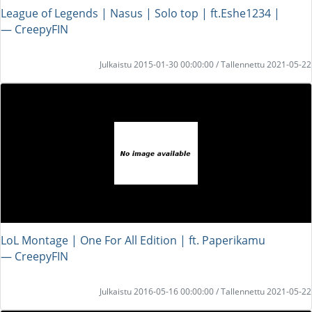
League of Legends | Nasus | Solo top | ft.Eshe1234 |
― CreepyFIN
Julkaistu 2015-01-30 00:00:00 / Tallennettu 2021-05-22
LoL Montage | One For All Edition | ft. Paperikamu
― CreepyFIN
Julkaistu 2016-05-16 00:00:00 / Tallennettu 2021-05-22