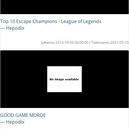
Top 10 Escape Champions - League of Legends
― Hepodix
Julkaistu 2014-10-03 00:00:00 / Tallennettu 2021-05-15
GOOD GAME MORDE
― Hepodix