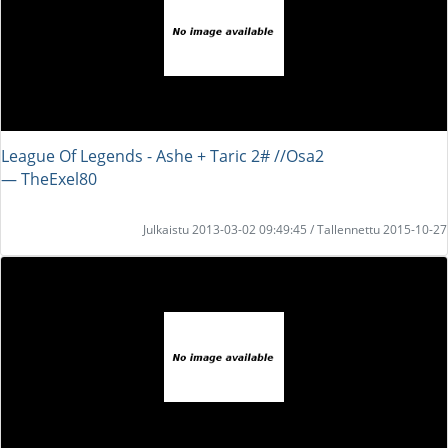
League Of Legends - Ashe + Taric 2# //Osa2
― TheExel80
Julkaistu 2013-03-02 09:49:45 / Tallennettu 2015-10-27