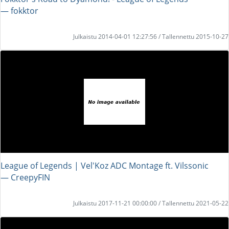
― fokktor
Julkaistu 2014-04-01 12:27:56 / Tallennettu 2015-10-27
League of Legends | Vel'Koz ADC Montage ft. Vilssonic
― CreepyFIN
Julkaistu 2017-11-21 00:00:00 / Tallennettu 2021-05-22