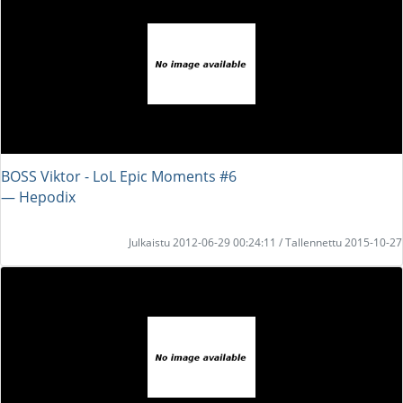
BOSS Viktor - LoL Epic Moments #6
― Hepodix
Julkaistu 2012-06-29 00:24:11 / Tallennettu 2015-10-27