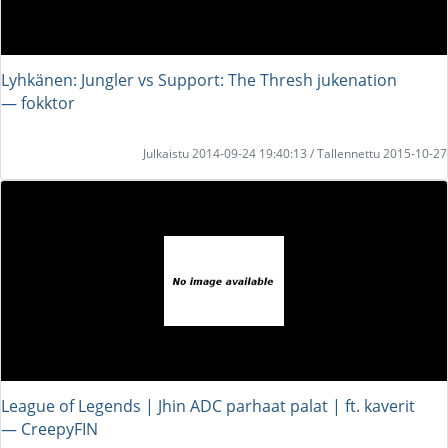
Lyhkänen: Jungler vs Support: The Thresh jukenation
― fokktor
Julkaistu 2014-09-24 19:40:13 / Tallennettu 2015-10-27
League of Legends | Jhin ADC parhaat palat | ft. kaverit
― CreepyFIN