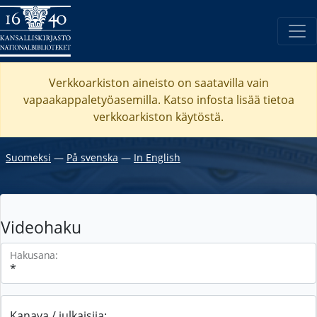
Verkkoarkiston aineisto on saatavilla vain
vapaakappaletyöasemilla. Katso
infosta
lisää tietoa
verkkoarkiston käytöstä.
Suomeksi
―
På svenska
―
In English
Videohaku
Hakusana:
Kanava / julkaisija: