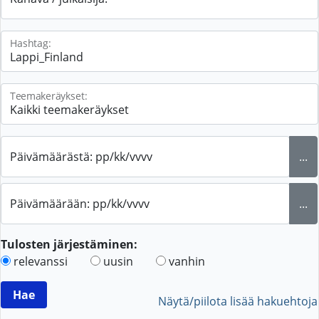
Hashtag:
Teemakeräykset:
Päivämäärästä: pp/kk/vvvv
...
Päivämäärään: pp/kk/vvvv
...
Tulosten järjestäminen:
relevanssi
uusin
vanhin
Näytä/piilota lisää hakuehtoja