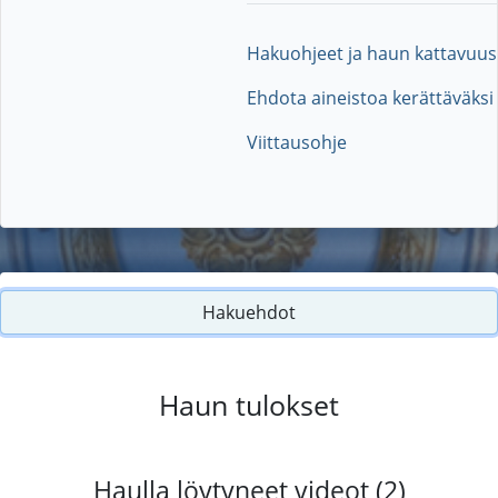
Hakuohjeet ja haun kattavuus
Ehdota aineistoa kerättäväksi
Viittausohje
Hakuehdot
Haun tulokset
Haulla löytyneet videot (2)