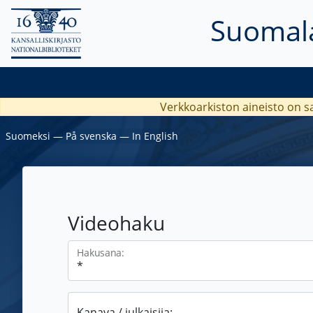
Suomala
Verkkoarkiston aineisto on s
Suomeksi
―
På svenska
―
In English
Videohaku
Hakusana:
Kanava / julkaisija: