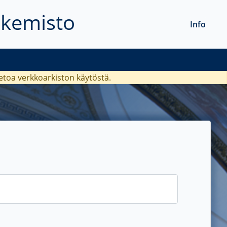
akemisto
Info
ietoa verkkoarkiston käytöstä.