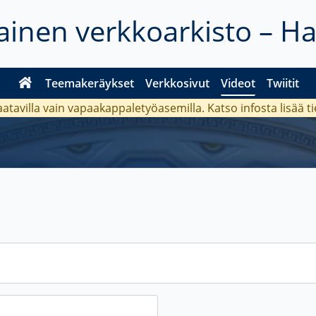
inen verkkoarkisto – H
Teemakeräykset
Verkkosivut
Videot
Twiitit
aatavilla vain vapaakappaletyöasemilla. Katso
infosta
lisää t