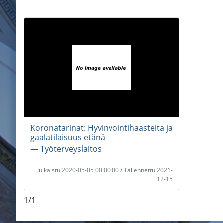
Koronatarinat: Hyvinvointihaasteita ja
gaalatilaisuus etänä
― Työterveyslaitos
Julkaistu 2020-05-05 00:00:00 / Tallennettu 2021-
12-15
1/1