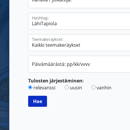
Hashtag:
Teemakeräykset:
Päivämäärästä: pp/kk/vvvv
Tulosten järjestäminen:
relevanssi
uusin
vanhin