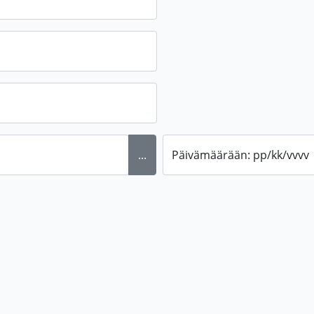
...
Päivämäärään: pp/kk/vvvv