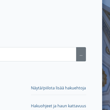
...
Näytä/piilota lisää hakuehtoja
Hakuohjeet ja haun kattavuus