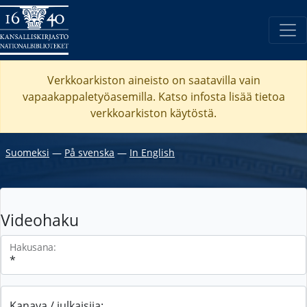
Verkkoarkiston aineisto on saatavilla vain
vapaakappaletyöasemilla. Katso
infosta
lisää tietoa
verkkoarkiston käytöstä.
Suomeksi
―
På svenska
―
In English
Videohaku
Hakusana:
Kanava / julkaisija: