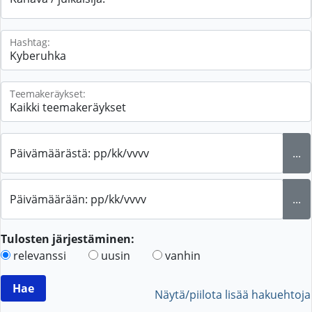
Hashtag:
Teemakeräykset:
Päivämäärästä: pp/kk/vvvv
...
Päivämäärään: pp/kk/vvvv
...
Tulosten järjestäminen:
relevanssi
uusin
vanhin
Näytä/piilota lisää hakuehtoja