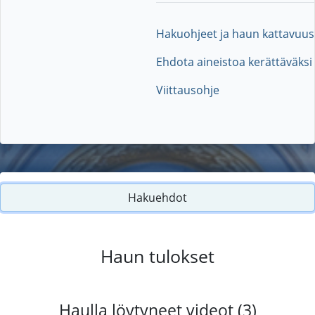
Hakuohjeet ja haun kattavuus
Ehdota aineistoa kerättäväksi
Viittausohje
Hakuehdot
Haun tulokset
Haulla löytyneet videot (3)