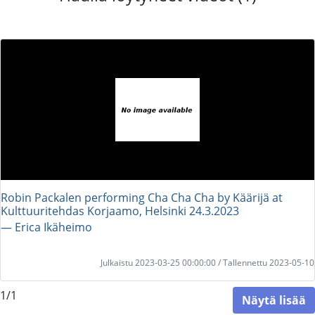
Robin Packalen performing Cha Cha Cha by Käärijä at
Kulttuuritehdas Korjaamo, Helsinki 24.3.2023
― Erica Ikäheimo
Julkaistu 2023-03-25 00:00:00 / Tallennettu 2023-05-10
1/1
Näytä lisää