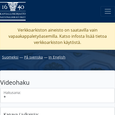
Verkkoarkiston aineisto on saatavilla vain
vapaakappaletyöasemilla. Katso
infosta
lisää tietoa
verkkoarkiston käytöstä.
Suomeksi
―
På svenska
―
In English
Videohaku
Hakusana:
Kanava / julkaisija: