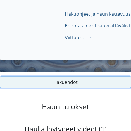
Hakuohjeet ja haun kattavuus
Ehdota aineistoa kerättäväksi
Viittausohje
Hakuehdot
Haun tulokset
Haulla löytyneet videot (1)