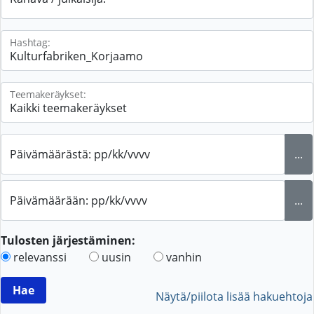
Hashtag:
Teemakeräykset:
Päivämäärästä: pp/kk/vvvv
...
Päivämäärään: pp/kk/vvvv
...
Tulosten järjestäminen:
relevanssi
uusin
vanhin
Näytä/piilota lisää hakuehtoja