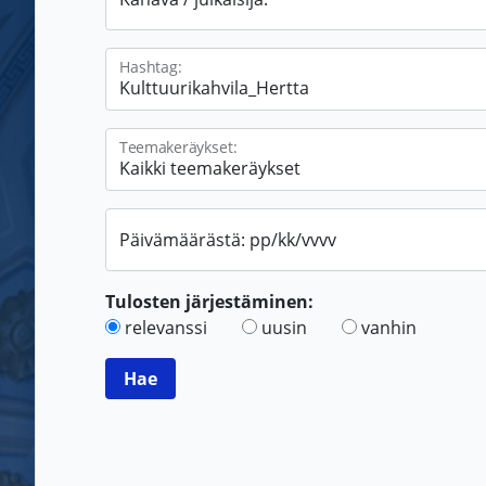
Hashtag:
Teemakeräykset:
Päivämäärästä: pp/kk/vvvv
Tulosten järjestäminen:
relevanssi
uusin
vanhin