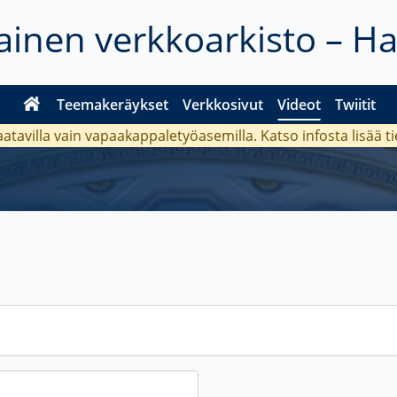
inen verkkoarkisto – H
Teemakeräykset
Verkkosivut
Videot
Twiitit
aatavilla vain vapaakappaletyöasemilla. Katso
infosta
lisää t