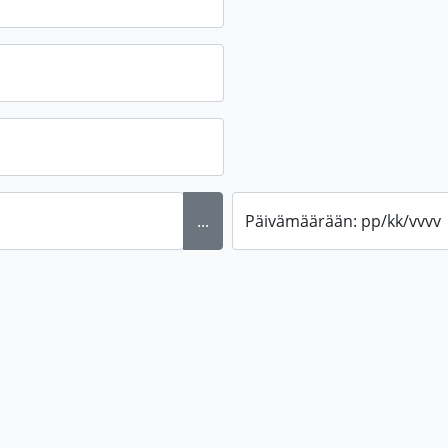
...
Päivämäärään: pp/kk/vvvv