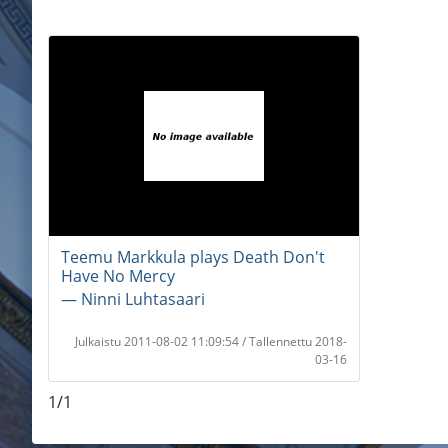
Teemu Markkula plays Death Don't
Have No Mercy
― Ninni Luhtasaari
Julkaistu 2011-08-02 11:09:54 / Tallennettu 2018-
03-16
1/1