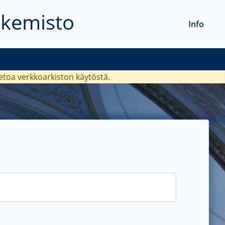
akemisto
Info
ietoa verkkoarkiston käytöstä.