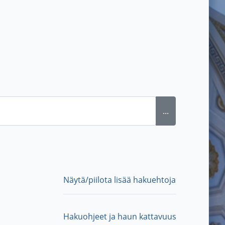
...
Näytä/piilota lisää hakuehtoja
Hakuohjeet ja haun kattavuus