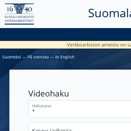
Suomala
Verkkoarkiston aineisto on s
Suomeksi
―
På svenska
―
In English
Videohaku
Hakusana:
Kanava / julkaisija: