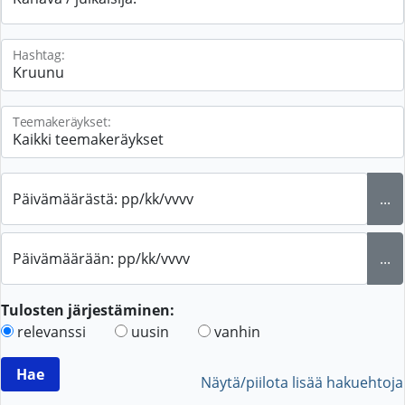
Hashtag:
Teemakeräykset:
Päivämäärästä: pp/kk/vvvv
...
Päivämäärään: pp/kk/vvvv
...
Tulosten järjestäminen:
relevanssi
uusin
vanhin
Näytä/piilota lisää hakuehtoja