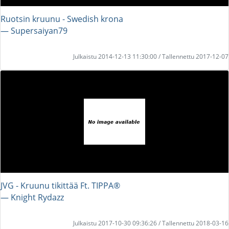
Ruotsin kruunu - Swedish krona
― Supersaiyan79
Julkaistu 2014-12-13 11:30:00 / Tallennettu 2017-12-07
JVG - Kruunu tikittää Ft. TIPPA®
― Knight Rydazz
Julkaistu 2017-10-30 09:36:26 / Tallennettu 2018-03-16