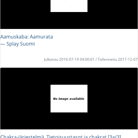
Aamuskaba: Aamurata
― Splay Suomi
Julkaistu 2016-07-19 04:00:01 / Tallennettu 2017-12-07
Chakra-järjestelmä. Tietoisuustasot ja chakrat [3a/3]