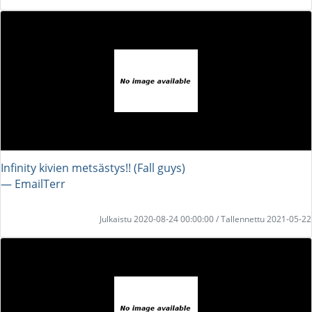
Infinity kivien metsästys!! (Fall guys)
― EmailTerr
Julkaistu 2020-08-24 00:00:00 / Tallennettu 2021-05-22