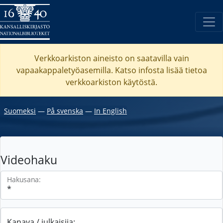
Verkkoarkiston aineisto on saatavilla vain
vapaakappaletyöasemilla. Katso
infosta
lisää tietoa
verkkoarkiston käytöstä.
Suomeksi
―
På svenska
―
In English
Videohaku
Hakusana:
Kanava / julkaisija: