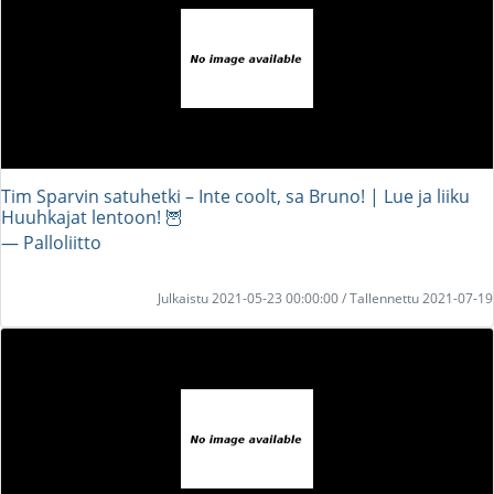
Tim Sparvin satuhetki – Inte coolt, sa Bruno! | Lue ja liiku
Huuhkajat lentoon! 🦉
― Palloliitto
Julkaistu 2021-05-23 00:00:00 / Tallennettu 2021-07-19