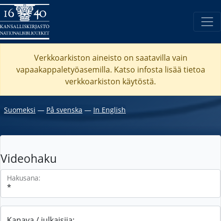
Verkkoarkiston aineisto on saatavilla vain
vapaakappaletyöasemilla. Katso
infosta
lisää tietoa
verkkoarkiston käytöstä.
Suomeksi
―
På svenska
―
In English
Videohaku
Hakusana:
Kanava / julkaisija: