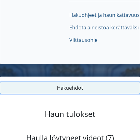
Hakuohjeet ja haun kattavuus
Ehdota aineistoa kerättäväksi
Viittausohje
Hakuehdot
Haun tulokset
Haulla löytyneet videot (7)