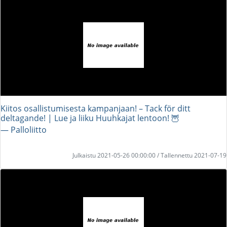
Kiitos osallistumisesta kampanjaan! – Tack för ditt
deltagande! | Lue ja liiku Huuhkajat lentoon! 🦉
― Palloliitto
Julkaistu 2021-05-26 00:00:00 / Tallennettu 2021-07-19