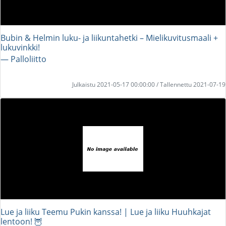
Bubin & Helmin luku- ja liikuntahetki – Mielikuvitusmaali +
lukuvinkki!
― Palloliitto
Julkaistu 2021-05-17 00:00:00 / Tallennettu 2021-07-19
Lue ja liiku Teemu Pukin kanssa! | Lue ja liiku Huuhkajat
lentoon! 🦉