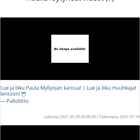
Lue ja liiku Paula Myllyojan kanssa! | Lue ja liiku Huuhkajat
lentoon! 🦉
― Palloliitto
Julkaistu 2021-05-20 00:00:00 / Tallennettu 2021-07-19