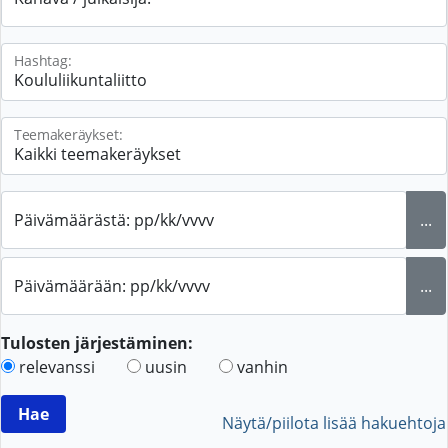
Hashtag:
Teemakeräykset:
Päivämäärästä: pp/kk/vvvv
...
Päivämäärään: pp/kk/vvvv
...
Tulosten järjestäminen:
relevanssi
uusin
vanhin
Näytä/piilota lisää hakuehtoja