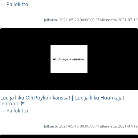
― Palloliitto
Julkaistu 2021-05-23 00:00:00 / Tallennettu 2021-07-19
Lue ja liiku Olli Pöyliön kanssa! | Lue ja liiku Huuhkajat
lentoon! 🦉
― Palloliitto
Julkaistu 2021-05-16 00:00:00 / Tallennettu 2021-07-19