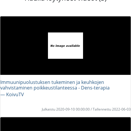
Immuunipuolustuksen tukeminen ja keuhkojen
vahvistaminen poikkeustilanteessa - Dens-terapia
― KoivuTV
Julkaistu 2020-09-10 00:00:00 / Tallennettu 2022-06-03