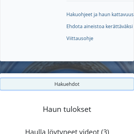
Hakuohjeet ja haun kattavuus
Ehdota aineistoa kerättäväksi
Viittausohje
Hakuehdot
Haun tulokset
Haulla löytyneet videot (3)