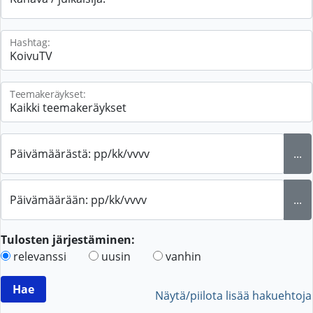
Hashtag:
Teemakeräykset:
Päivämäärästä: pp/kk/vvvv
...
Päivämäärään: pp/kk/vvvv
...
Tulosten järjestäminen:
relevanssi
uusin
vanhin
Näytä/piilota lisää hakuehtoja