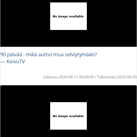
90 päivää - mikä auttoi mua selviytymään?
― KoivuTV
Julkaistu 2020-06-11 00:00:00 / Tallennettu 2022-06-03