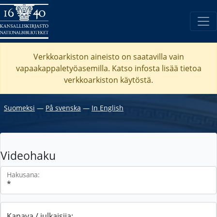
Verkkoarkiston aineisto on saatavilla vain
vapaakappaletyöasemilla. Katso
infosta
lisää tietoa
verkkoarkiston käytöstä.
Suomeksi
―
På svenska
―
In English
Videohaku
Hakusana:
Kanava / julkaisija: