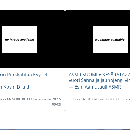
in Purskahtaa Kyyneliin
ASMR SUOMI ♥ KESÄRATA22
vuoti Sanna ja jauhojengi vi
n Kovin Druidi
― Esin Aamutuuli ASMR
2022-08-24 00:00:00 / Tallennettu 2022-
Julkaistu 2022-08-23 00:00:00 / Tal
09-09