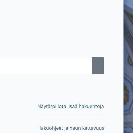
...
Näytä/piilota lisää hakuehtoja
Hakuohjeet ja haun kattavuus