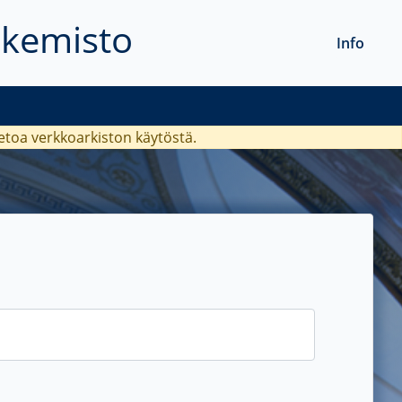
akemisto
Info
ietoa verkkoarkiston käytöstä.