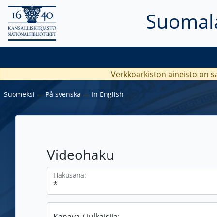
Suomala
Verkkoarkiston aineisto on s
Suomeksi
―
På svenska
―
In English
Videohaku
Hakusana:
Kanava / julkaisija: