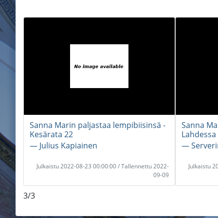
Sanna Marin paljastaa lempibiisinsä -
Sanna Mar
Kesärata 22
Lahdessa
― Julius Kapiainen
― Serveri
Julkaistu 2022-08-23 00:00:00 / Tallennettu 2022-
Julkaistu 
09-09
3/3