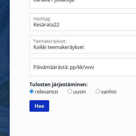
Hashtag:
Teemakeräykset:
Päivämäärästä: pp/kk/vvvv
Tulosten järjestäminen:
relevanssi
uusin
vanhin