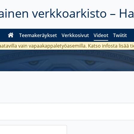
inen verkkoarkisto – H
Teemakeräykset
Verkkosivut
Videot
Twiitit
aatavilla vain vapaakappaletyöasemilla. Katso
infosta
lisää t