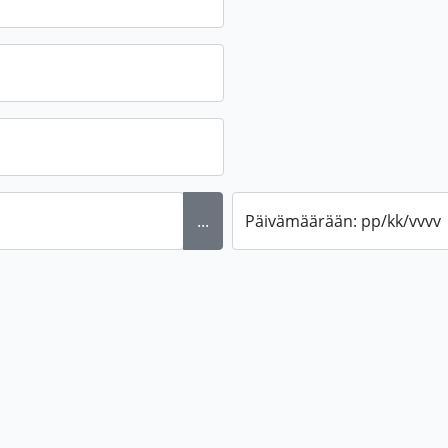
...
Päivämäärään: pp/kk/vvvv