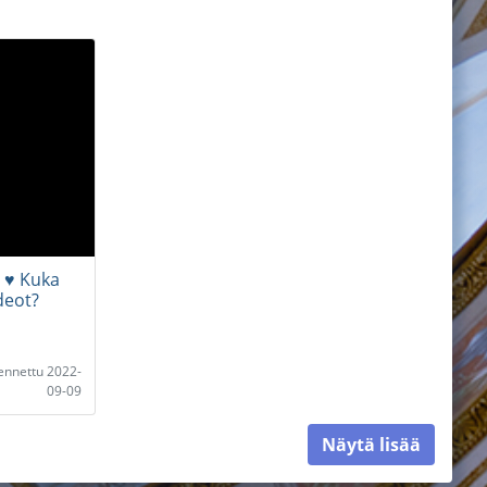
 ♥ Kuka
deot?
lennettu 2022-
09-09
Näytä lisää