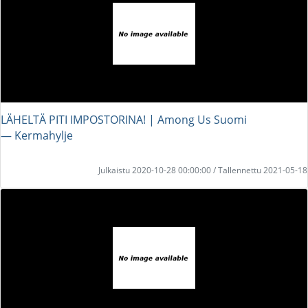
LÄHELTÄ PITI IMPOSTORINA! | Among Us Suomi
― Kermahylje
Julkaistu 2020-10-28 00:00:00 / Tallennettu 2021-05-18