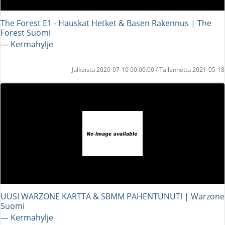
The Forest E1 - Hauskat Hetket & Basen Rakennus | The
Forest Suomi
― Kermahylje
Julkaistu 2020-07-10 00:00:00 / Tallennettu 2021-05-18
UUSI WARZONE KARTTA & SBMM PAHENTUNUT! | Warzone
Suomi
― Kermahylje