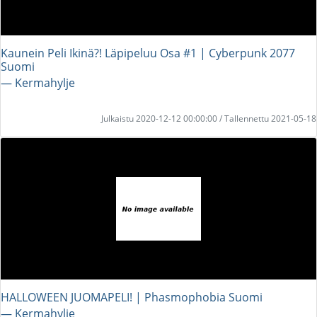
Kaunein Peli Ikinä?! Läpipeluu Osa #1 | Cyberpunk 2077
Suomi
― Kermahylje
Julkaistu 2020-12-12 00:00:00 / Tallennettu 2021-05-18
HALLOWEEN JUOMAPELI! | Phasmophobia Suomi
― Kermahylje