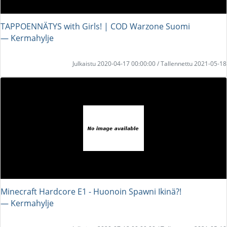
TAPPOENNÄTYS with Girls! | COD Warzone Suomi
― Kermahylje
Julkaistu 2020-04-17 00:00:00 / Tallennettu 2021-05-18
Minecraft Hardcore E1 - Huonoin Spawni Ikinä?!
― Kermahylje