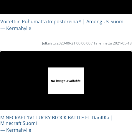
Voitettiin Puhumatta Impostoreina?! | Among Us Suomi
― Kermahylje
Julkaistu 2020-09-21 00:00:00 / Tallennettu 2021-05-18
MINECRAFT 1V1 LUCKY BLOCK BATTLE Ft. DanKKa |
Minecraft Suomi
― Kermahylje