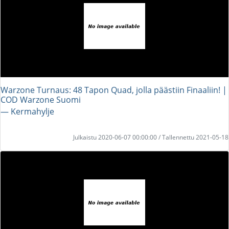
Warzone Turnaus: 48 Tapon Quad, jolla päästiin Finaaliin! |
COD Warzone Suomi
― Kermahylje
Julkaistu 2020-06-07 00:00:00 / Tallennettu 2021-05-18