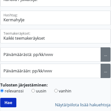
Hashtag:
Teemakeräykset:
Päivämäärästä: pp/kk/vvvv
...
Päivämäärään: pp/kk/vvvv
...
Tulosten järjestäminen:
relevanssi
uusin
vanhin
Näytä/piilota lisää hakuehtoja