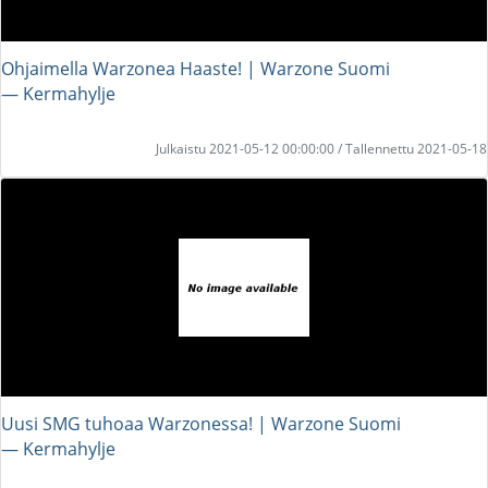
Ohjaimella Warzonea Haaste! | Warzone Suomi
― Kermahylje
Julkaistu 2021-05-12 00:00:00 / Tallennettu 2021-05-18
Uusi SMG tuhoaa Warzonessa! | Warzone Suomi
― Kermahylje