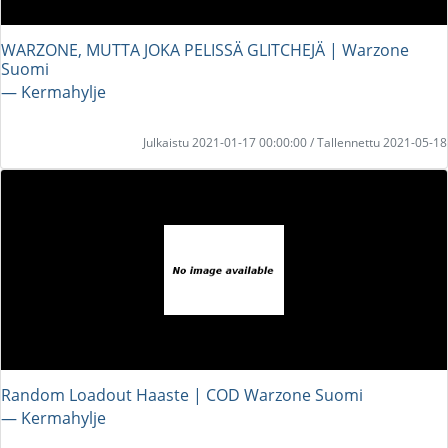
WARZONE, MUTTA JOKA PELISSÄ GLITCHEJÄ | Warzone
Suomi
― Kermahylje
Julkaistu 2021-01-17 00:00:00 / Tallennettu 2021-05-18
Random Loadout Haaste | COD Warzone Suomi
― Kermahylje