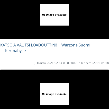
KATSOJA VALITSI LOADOUTTINI! | Warzone Suomi
― Kermahylje
Julkaistu 2021-02-14 00:00:00 / Tallennettu 2021-05-18