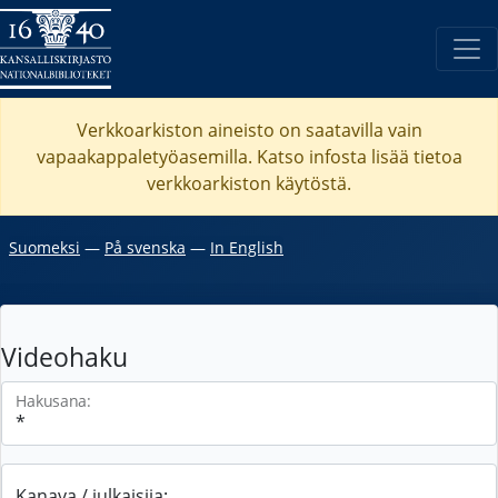
Verkkoarkiston aineisto on saatavilla vain
vapaakappaletyöasemilla. Katso
infosta
lisää tietoa
verkkoarkiston käytöstä.
Suomeksi
―
På svenska
―
In English
Videohaku
Hakusana:
Kanava / julkaisija: