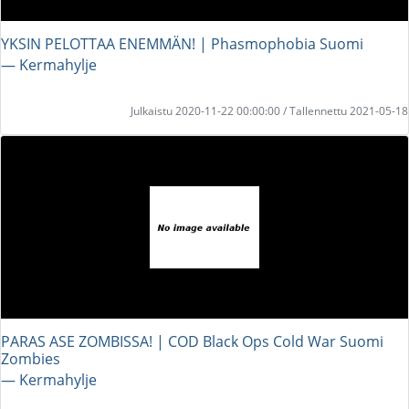
YKSIN PELOTTAA ENEMMÄN! | Phasmophobia Suomi
― Kermahylje
Julkaistu 2020-11-22 00:00:00 / Tallennettu 2021-05-18
PARAS ASE ZOMBISSA! | COD Black Ops Cold War Suomi
Zombies
― Kermahylje