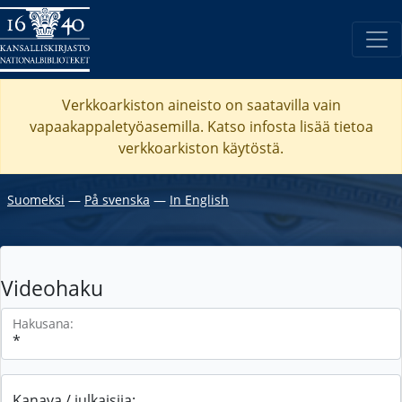
Verkkoarkiston aineisto on saatavilla vain
vapaakappaletyöasemilla. Katso
infosta
lisää tietoa
verkkoarkiston käytöstä.
Suomeksi
―
På svenska
―
In English
Videohaku
Hakusana:
Kanava / julkaisija: