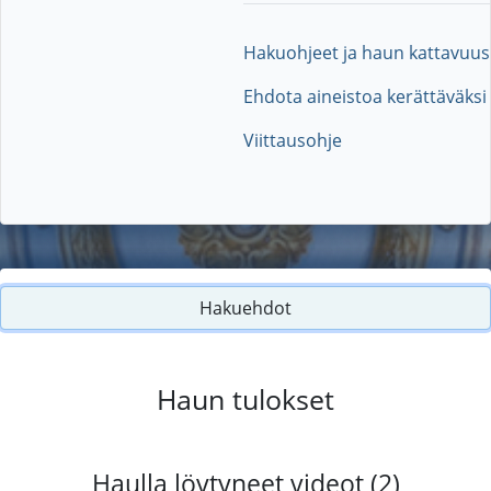
Hakuohjeet ja haun kattavuus
Ehdota aineistoa kerättäväksi
Viittausohje
Hakuehdot
Haun tulokset
Haulla löytyneet videot (2)