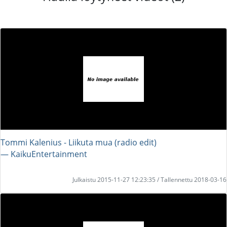
Tommi Kalenius - Liikuta mua (radio edit)
― KaikuEntertainment
Julkaistu 2015-11-27 12:23:35 / Tallennettu 2018-03-16