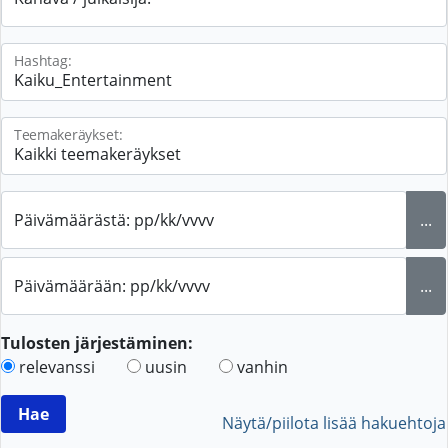
Hashtag:
Teemakeräykset:
Päivämäärästä: pp/kk/vvvv
...
Päivämäärään: pp/kk/vvvv
...
Tulosten järjestäminen:
relevanssi
uusin
vanhin
Näytä/piilota lisää hakuehtoja