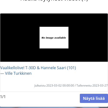
Vaalikellolive! T-30D & Hannele Saari (101)
― Ville Turkkinen
Julkaistu 2023-03-02 00:00:00 / Tallennettu 2023-03-27
1/1
Näytä lisää