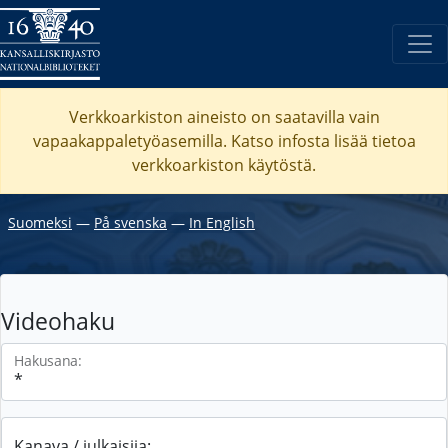
Verkkoarkiston aineisto on saatavilla vain
vapaakappaletyöasemilla. Katso
infosta
lisää tietoa
verkkoarkiston käytöstä.
Suomeksi
―
På svenska
―
In English
Videohaku
Hakusana:
Kanava / julkaisija: