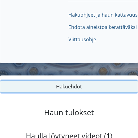
Hakuohjeet ja haun kattavuus
Ehdota aineistoa kerättäväksi
Viittausohje
Hakuehdot
Haun tulokset
Haulla löytyneet videot (1)