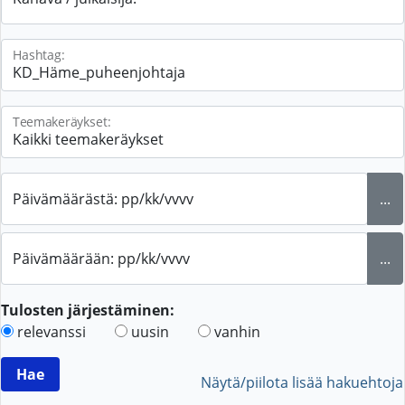
Hashtag:
Teemakeräykset:
Päivämäärästä: pp/kk/vvvv
...
Päivämäärään: pp/kk/vvvv
...
Tulosten järjestäminen:
relevanssi
uusin
vanhin
Näytä/piilota lisää hakuehtoja