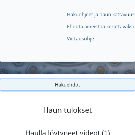
Hakuohjeet ja haun kattavuus
Ehdota aineistoa kerättäväksi
Viittausohje
Hakuehdot
Haun tulokset
Haulla löytyneet videot (1)