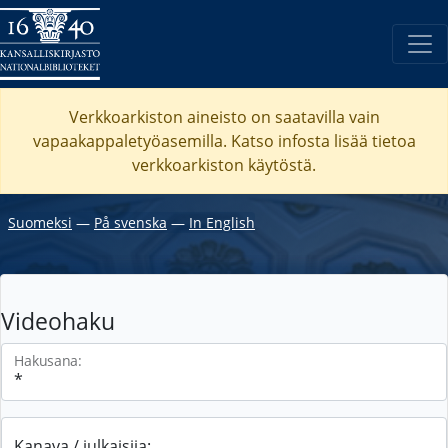
Verkkoarkiston aineisto on saatavilla vain
vapaakappaletyöasemilla. Katso
infosta
lisää tietoa
verkkoarkiston käytöstä.
Suomeksi
―
På svenska
―
In English
Videohaku
Hakusana:
Kanava / julkaisija: