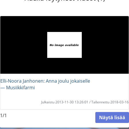
Elli-Noora Janhonen: Anna joulu jokaiselle
― Musiikkifarmi
Julkaistu 2013-11-30 13:26:01 / Tallennettu 2018-03-16
1/1
Näytä lisää