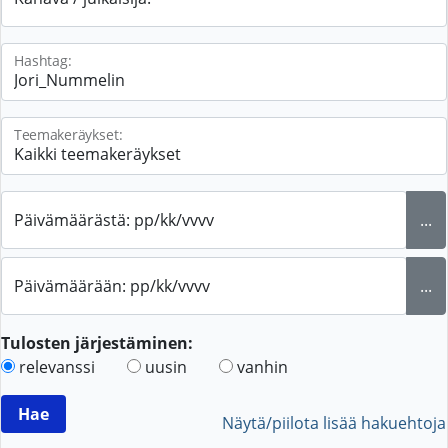
Hashtag:
Teemakeräykset:
Päivämäärästä: pp/kk/vvvv
...
Päivämäärään: pp/kk/vvvv
...
Tulosten järjestäminen:
relevanssi
uusin
vanhin
Näytä/piilota lisää hakuehtoja