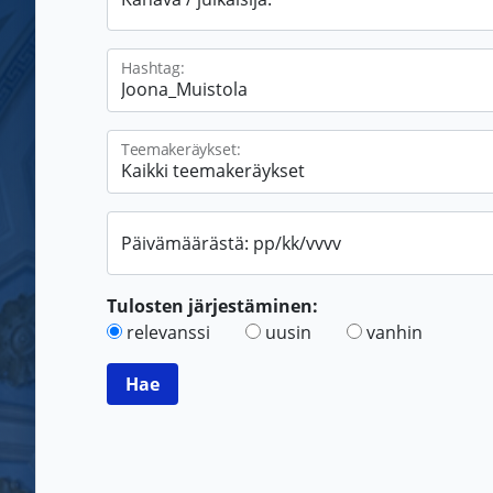
Hashtag:
Teemakeräykset:
Päivämäärästä: pp/kk/vvvv
Tulosten järjestäminen:
relevanssi
uusin
vanhin