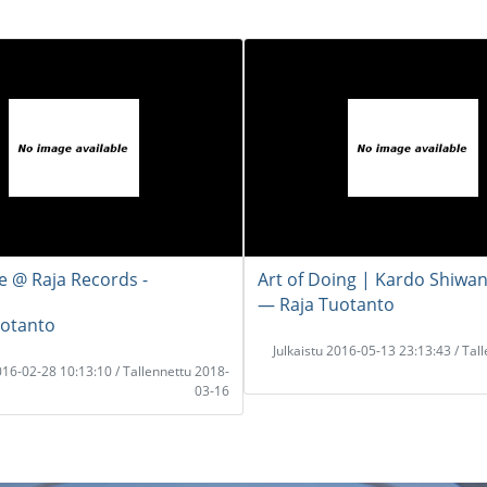
ve @ Raja Records -
Art of Doing | Kardo Shiwa
― Raja Tuotanto
uotanto
Julkaistu 2016-05-13 23:13:43 / Tal
2016-02-28 10:13:10 / Tallennettu 2018-
03-16