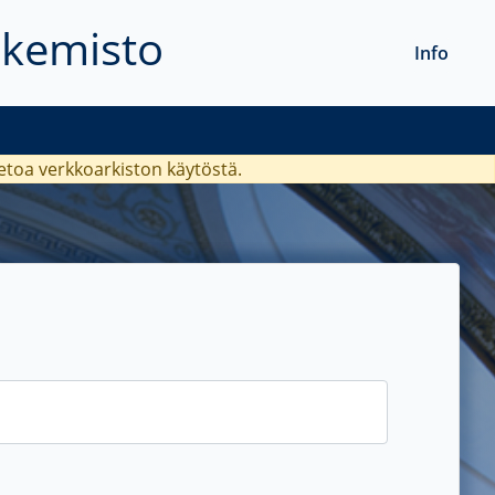
akemisto
Info
ietoa verkkoarkiston käytöstä.