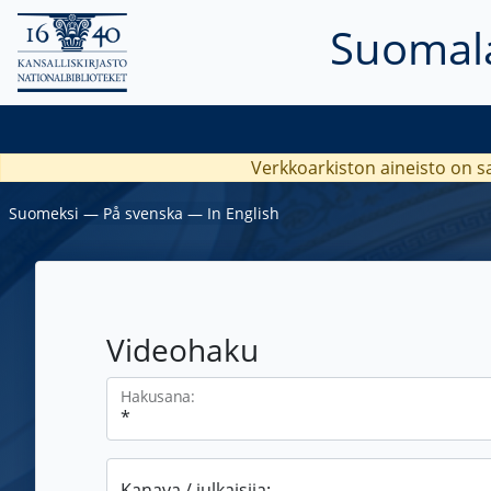
Suomala
Verkkoarkiston aineisto on s
Suomeksi
―
På svenska
―
In English
Videohaku
Hakusana:
Kanava / julkaisija: