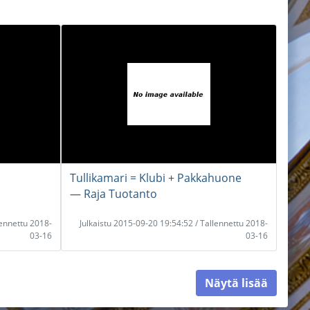
n
Tullikamari = Klubi + Pakkahuone
― Raja Tuotanto
lennettu 2018-
Julkaistu 2015-09-20 19:54:52 / Tallennettu 2018-
03-16
03-16
Näytä lisää