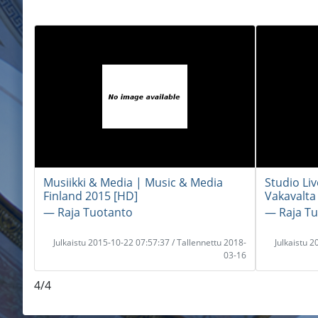
Musiikki & Media | Music & Media
Studio Li
Finland 2015 [HD]
Vakavalta
― Raja Tuotanto
― Raja T
Julkaistu 2015-10-22 07:57:37 / Tallennettu 2018-
Julkaistu 
03-16
4/4