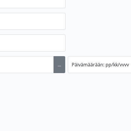
...
Päivämäärään: pp/kk/vvvv