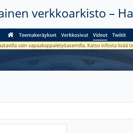
inen verkkoarkisto – H
Teemakeräykset
Verkkosivut
Videot
Twiitit
aatavilla vain vapaakappaletyöasemilla. Katso
infosta
lisää t