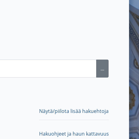
...
Näytä/piilota lisää hakuehtoja
Hakuohjeet ja haun kattavuus