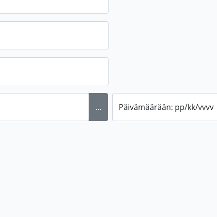
...
Päivämäärään: pp/kk/vvvv