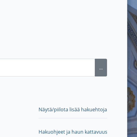
...
Näytä/piilota lisää hakuehtoja
Hakuohjeet ja haun kattavuus