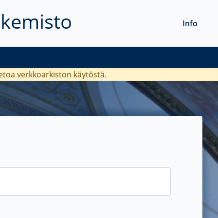
akemisto
Info
ietoa verkkoarkiston käytöstä.