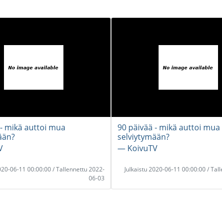
 - mikä auttoi mua
90 päivää - mikä auttoi mua
ään?
selviytymään?
V
― KoivuTV
2020-06-11 00:00:00 / Tallennettu 2022-
Julkaistu 2020-06-11 00:00:00 / Tal
06-03