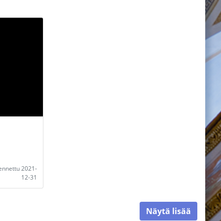
lennettu 2021-
12-31
Näytä lisää