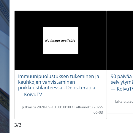
Immuunipuolustuksen tukeminen ja
90 päivää
keuhkojen vahvistaminen
selviytym
poikkeustilanteessa - Dens-terapia
― KoivuT
― KoivuTV
Julkaistu 
Julkaistu 2020-09-10 00:00:00 / Tallennettu 2022-
06-03
3/3