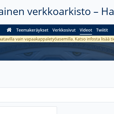
inen verkkoarkisto – H
Teemakeräykset
Verkkosivut
Videot
Twiitit
aatavilla vain vapaakappaletyöasemilla. Katso
infosta
lisää t