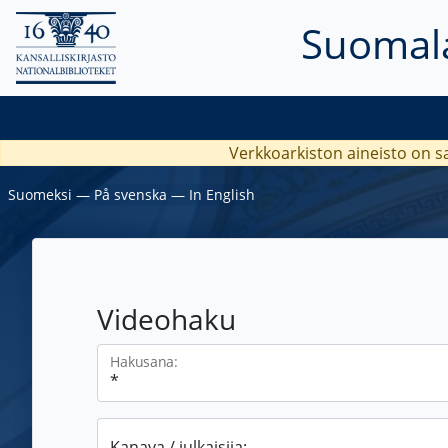
Suomala
Verkkoarkiston aineisto on s
Suomeksi
―
På svenska
―
In English
Videohaku
Hakusana:
Kanava / julkaisija: