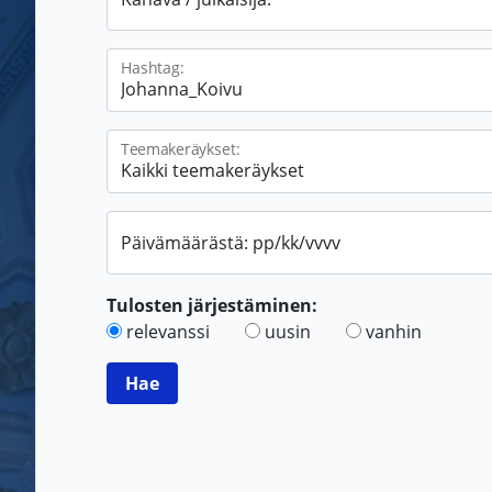
Hashtag:
Teemakeräykset:
Päivämäärästä: pp/kk/vvvv
Tulosten järjestäminen:
relevanssi
uusin
vanhin