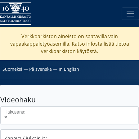
Verkkoarkiston aineisto on saatavilla vain
vapaakappaletyöasemilla. Katso
infosta
lisää tietoa
verkkoarkiston käytöstä.
Suomeksi
―
På svenska
―
In English
Videohaku
Hakusana:
Kanava / julkaisija: