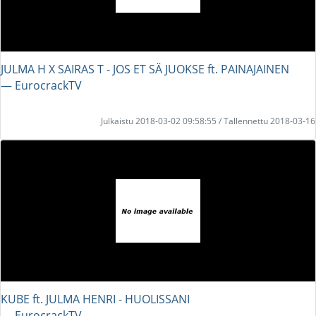
JULMA H X SAIRAS T - JOS ET SÄ JUOKSE ft. PAINAJAINEN
― EurocrackTV
Julkaistu 2018-03-02 09:58:55 / Tallennettu 2018-03-16
KUBE ft. JULMA HENRI - HUOLISSANI
― EurocrackTV