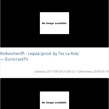
Ro$vosheriffi - Leipää (prod. by Tes La Rok)
― EurocrackTV
Julkaistu 2017-09-29 21:00:12 / Tallennettu 2018-03-16