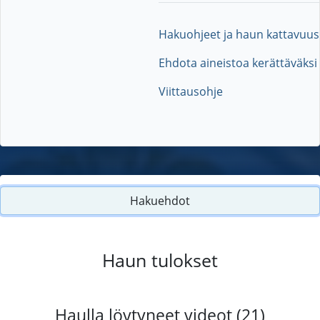
Hakuohjeet ja haun kattavuus
Ehdota aineistoa kerättäväksi
Viittausohje
Hakuehdot
Haun tulokset
Haulla löytyneet videot (21)