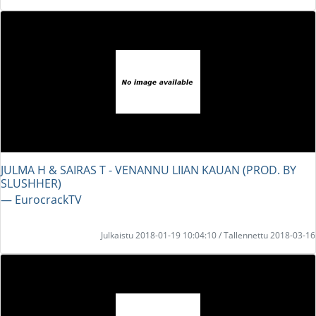
JULMA H & SAIRAS T - VENANNU LIIAN KAUAN (PROD. BY
SLUSHHER)
― EurocrackTV
Julkaistu 2018-01-19 10:04:10 / Tallennettu 2018-03-16