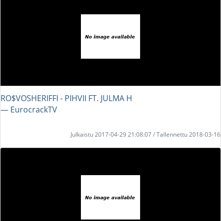
RO$VOSHERIFFI - PIHVII FT. JULMA H
― EurocrackTV
Julkaistu 2017-04-29 21:08:07 / Tallennettu 2018-03-16