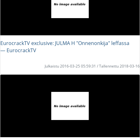
EurocrackTV exclusive: JULMA H "Onnenonkija" leffassa
― EurocrackTV
Julkaistu 2016-03-25 05:59:31 / Tallennettu 2018-03-16