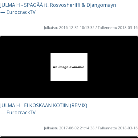
JULMA H - SPÄGÄÄ ft. Rosvosheriffi & Djangomayn
― EurocrackTV
Julkaistu 2016-12-31 18:13:35 / Tallennettu 2018-03-16
JULMA H - EI KOSKAAN KOTIIN (REMIX)
― EurocrackTV
Julkaistu 2017-06-02 21:14:38 / Tallennettu 2018-03-16