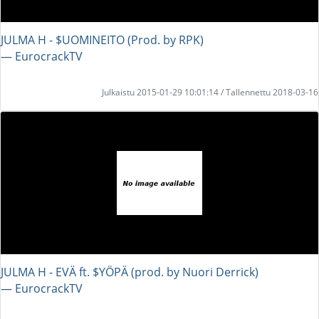
JULMA H - $UOMINEITO (Prod. by RPK)
― EurocrackTV
Julkaistu 2015-01-29 10:01:14 / Tallennettu 2018-03-16
JULMA H - EVÄ ft. $YÖPÄ (prod. by Nuori Derrick)
― EurocrackTV