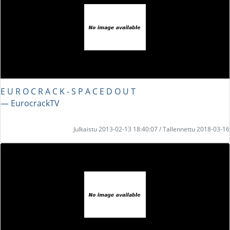
E U R O C R A C K - S P A C E D O U T
― EurocrackTV
Julkaistu 2013-02-13 18:40:07 / Tallennettu 2018-03-16