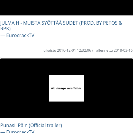
JULMA H - MUISTA SYÖTTÄÄ SUDET (PROD. BY PETOS &
RPK)
― EurocrackTV
Julkaistu 2016-12-01 12:32:06 / Tallennettu 2018-03-16
Punasii Päin (Official trailer)
― EurocrackTV