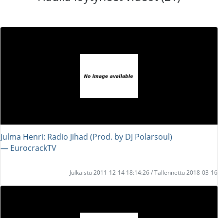
Julma Henri: Radio Jihad (Prod. by DJ Polarsoul)
― EurocrackTV
Julkaistu 2011-12-14 18:14:26 / Tallennettu 2018-03-16