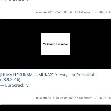
Julkaistu 2014-05-23 05:56:53 / Tallennettu 2018-03-16
JULMA H "KUKAMUUMUKA2" freestyle at Pressiklubi
(23.9.2016)
― EurocrackTV
Julkaistu 2016-10-06 04:48:22 / Tallennettu 2018-03-16