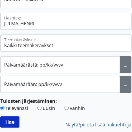
Hashtag:
Teemakeräykset:
Päivämäärästä: pp/kk/vvvv
...
Päivämäärään: pp/kk/vvvv
...
Tulosten järjestäminen:
relevanssi
uusin
vanhin
Näytä/piilota lisää hakuehtoja