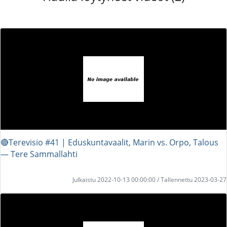
🔴Terevisio #41 | Eduskuntavaalit, Marin vs. Orpo, Talous
― Tere Sammallahti
Julkaistu 2022-10-13 00:00:00 / Tallennettu 2023-03-27