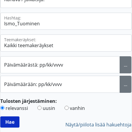
Hashtag:
Teemakeräykset:
Päivämäärästä: pp/kk/vvvv
...
Päivämäärään: pp/kk/vvvv
...
Tulosten järjestäminen:
relevanssi
uusin
vanhin
Näytä/piilota lisää hakuehtoja