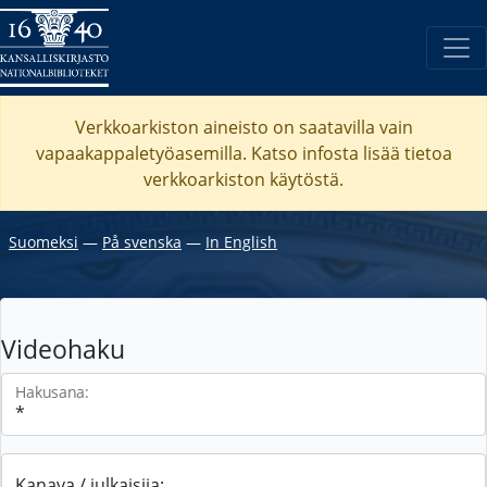
Verkkoarkiston aineisto on saatavilla vain
vapaakappaletyöasemilla. Katso
infosta
lisää tietoa
verkkoarkiston käytöstä.
Suomeksi
―
På svenska
―
In English
Videohaku
Hakusana:
Kanava / julkaisija: