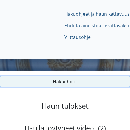
Hakuohjeet ja haun kattavuus
Ehdota aineistoa kerättäväksi
Viittausohje
Hakuehdot
Haun tulokset
Haulla löytyneet videot (2)