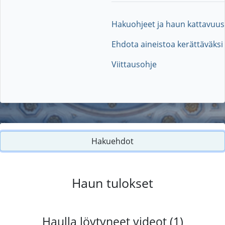
Hakuohjeet ja haun kattavuus
Ehdota aineistoa kerättäväksi
Viittausohje
Hakuehdot
Haun tulokset
Haulla löytyneet videot (1)