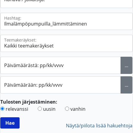
Hashtag:
Teemakeräykset:
Päivämäärästä: pp/kk/vvvv
...
Päivämäärään: pp/kk/vvvv
...
Tulosten järjestäminen:
relevanssi
uusin
vanhin
Näytä/piilota lisää hakuehtoja