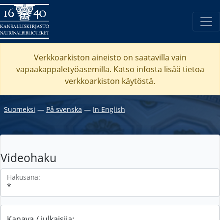
Verkkoarkiston aineisto on saatavilla vain
vapaakappaletyöasemilla. Katso
infosta
lisää tietoa
verkkoarkiston käytöstä.
Suomeksi
―
På svenska
―
In English
Videohaku
Hakusana:
Kanava / julkaisija: