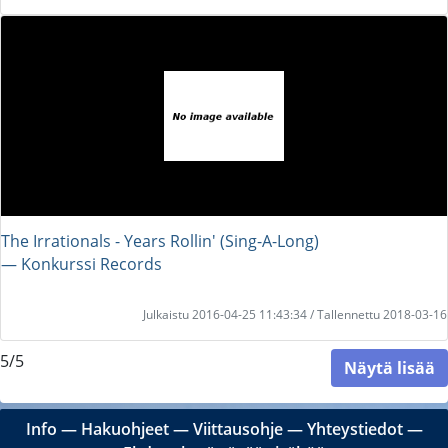
The Irrationals - Years Rollin' (Sing-A-Long)
― Konkurssi Records
Julkaistu 2016-04-25 11:43:34 / Tallennettu 2018-03-16
5/5
Näytä lisää
Info
―
Hakuohjeet
―
Viittausohje
―
Yhteystiedot
―