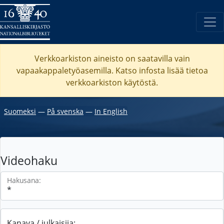
Verkkoarkiston aineisto on saatavilla vain
vapaakappaletyöasemilla. Katso
infosta
lisää tietoa
verkkoarkiston käytöstä.
Suomeksi
―
På svenska
―
In English
Videohaku
Hakusana:
Kanava / julkaisija: