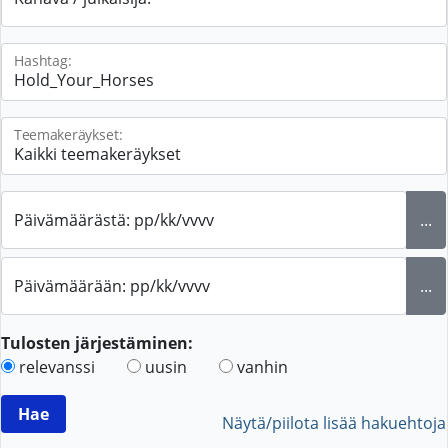
Hashtag:
Teemakeräykset:
Päivämäärästä: pp/kk/vvvv
...
Päivämäärään: pp/kk/vvvv
...
Tulosten järjestäminen:
relevanssi
uusin
vanhin
Näytä/piilota lisää hakuehtoja