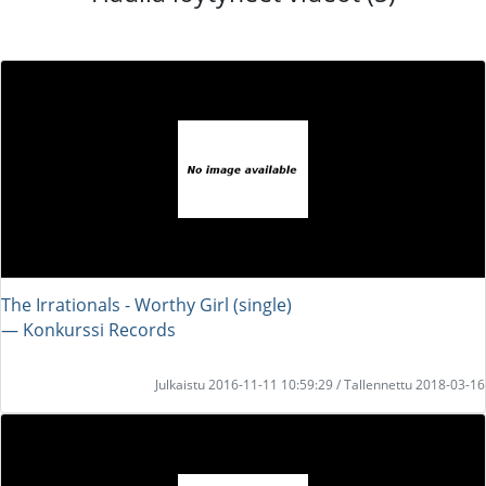
The Irrationals - Worthy Girl (single)
― Konkurssi Records
Julkaistu 2016-11-11 10:59:29 / Tallennettu 2018-03-16