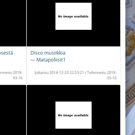
tösestä
Disco musiikkia
― Matapoliisit1
lennettu 2018-
Julkaistu 2014-12-23 22:53:21 / Tallennettu 2018-
03-16
03-16