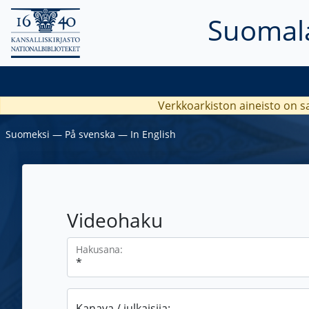
Suomala
Verkkoarkiston aineisto on s
Suomeksi
―
På svenska
―
In English
Videohaku
Hakusana:
Kanava / julkaisija: