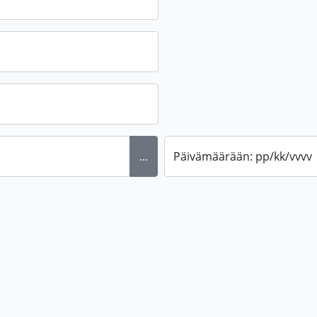
...
Päivämäärään: pp/kk/vvvv