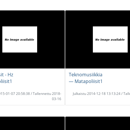
it - Hz
Teknomusiikkia
iisit1
― Matapoliisit1
2015-01-07 20:58:38 / Tallennettu 2018-
Julkaistu 2014-12-18 13:13:24 / Tal
03-16