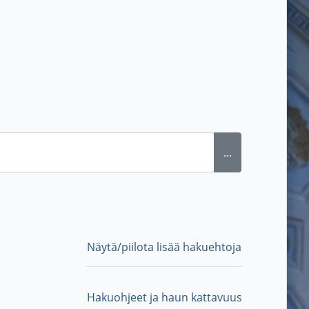
...
Näytä/piilota lisää hakuehtoja
Hakuohjeet ja haun kattavuus