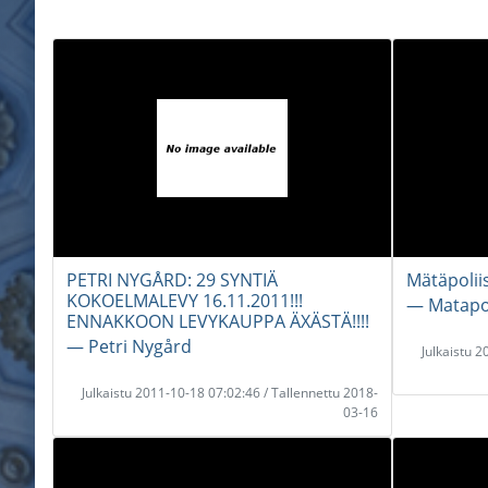
PETRI NYGÅRD: 29 SYNTIÄ
Mätäpoliis
KOKOELMALEVY 16.11.2011!!!
― Matapol
ENNAKKOON LEVYKAUPPA ÄXÄSTÄ!!!!
― Petri Nygård
Julkaistu 
Julkaistu 2011-10-18 07:02:46 / Tallennettu 2018-
03-16