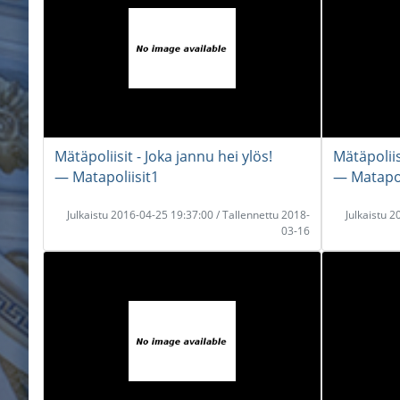
Mätäpoliisit - Joka jannu hei ylös!
Mätäpoliis
― Matapoliisit1
― Matapol
Julkaistu 2016-04-25 19:37:00 / Tallennettu 2018-
Julkaistu 
03-16