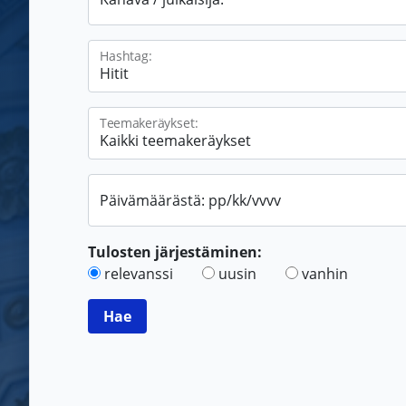
Hashtag:
Teemakeräykset:
Päivämäärästä: pp/kk/vvvv
Tulosten järjestäminen:
relevanssi
uusin
vanhin