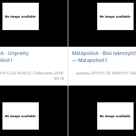
it - Unpretty
Mätäpoliisit - Biixi teknotyt
iisit1
― Matapoliisit1
2014-12-23 14:39:32 / Tallennettu 2018-
Julkaistu 2015-01-25 18:40:19 / Tal
03-16