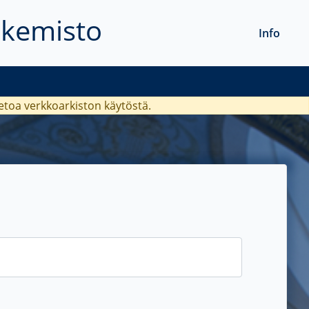
akemisto
Info
ietoa verkkoarkiston käytöstä.