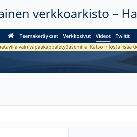
inen verkkoarkisto – H
Teemakeräykset
Verkkosivut
Videot
Twiitit
aatavilla vain vapaakappaletyöasemilla. Katso
infosta
lisää t