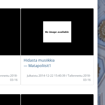
Hidasta musiikkia
― Matapoliisit1
lennettu 2018-
Julkaistu 2014-12-22 15:40:39 / Tallennettu 2018-
03-16
03-16