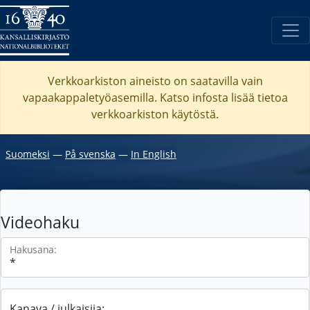
Verkkoarkiston aineisto on saatavilla vain
vapaakappaletyöasemilla. Katso
infosta
lisää tietoa
verkkoarkiston käytöstä.
Suomeksi
―
På svenska
―
In English
Videohaku
Hakusana:
Kanava / julkaisija: