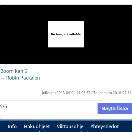
Boom Kah 6
― Robin Packalen
Julkaistu 2013-09-04 11:03:57 / Tallennettu 2018-03-16
5/5
Näytä lisää
Info
―
Hakuohjeet
―
Viittausohje
―
Yhteystiedot
―