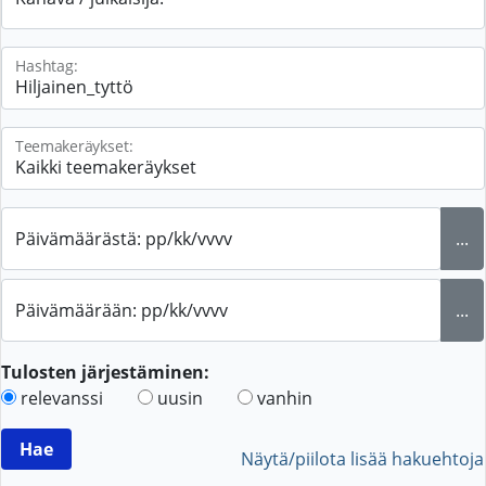
Hashtag:
Teemakeräykset:
Päivämäärästä: pp/kk/vvvv
...
Päivämäärään: pp/kk/vvvv
...
Tulosten järjestäminen:
relevanssi
uusin
vanhin
Näytä/piilota lisää hakuehtoja