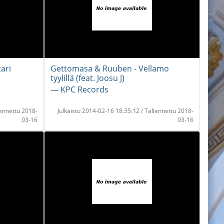
ari
Gettomasa & Ruuben - Vellamo
tyylillä (feat. Joosu J)
― KPC Records
lennettu 2018-
Julkaistu 2014-02-16 18:35:12 / Tallennettu 2018-
03-16
03-16