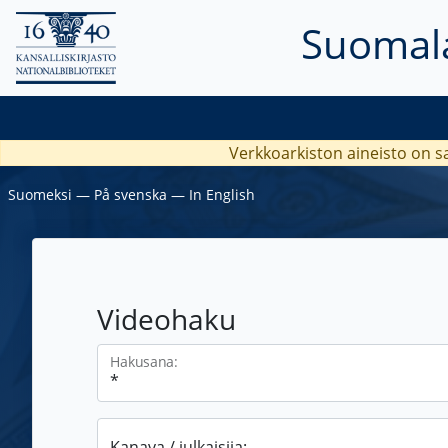
Suomala
Verkkoarkiston aineisto on s
Suomeksi
―
På svenska
―
In English
Videohaku
Hakusana:
Kanava / julkaisija: