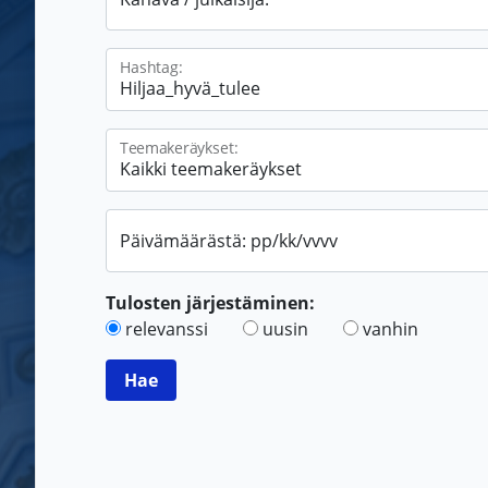
Hashtag:
Teemakeräykset:
Päivämäärästä: pp/kk/vvvv
Tulosten järjestäminen:
relevanssi
uusin
vanhin