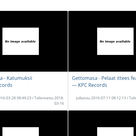
 - Katumuksii
Gettomasa - Pelaat ittees fe
cords
― KPC Records
2016-03-28 08:49:23 / Tallennettu 2018-
Julkaistu 2016-07-11 08:12:13 / Tal
03-16