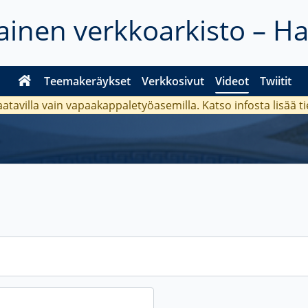
inen verkkoarkisto – H
Teemakeräykset
Verkkosivut
Videot
Twiitit
aatavilla vain vapaakappaletyöasemilla. Katso
infosta
lisää t