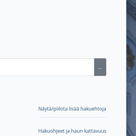
...
Näytä/piilota lisää hakuehtoja
Hakuohjeet ja haun kattavuus