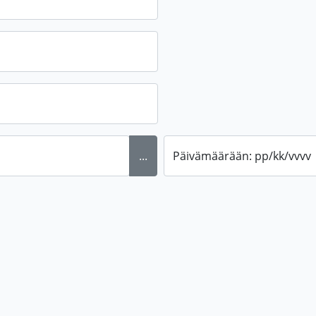
...
Päivämäärään: pp/kk/vvvv