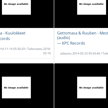
 - Kuulokkeet
Gettomasa & Ruuben - Mest
(audio)
cords
― KPC Records
2014-11-14 05:30:29 / Tallennettu 2018-
03-16
Julkaistu 2014-05-23 05:43:40 / Tal