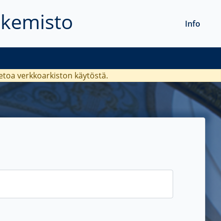
akemisto
Info
ietoa verkkoarkiston käytöstä.