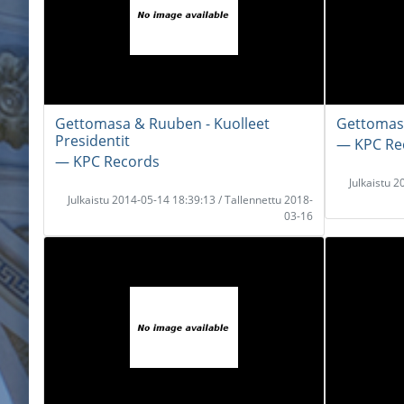
Gettomasa & Ruuben - Kuolleet
Gettomasa
Presidentit
― KPC Re
― KPC Records
Julkaistu 
Julkaistu 2014-05-14 18:39:13 / Tallennettu 2018-
03-16