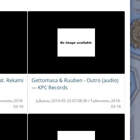
at. Rekami
Gettomasa & Ruuben - Outro (audio)
― KPC Records
lennettu 2018-
Julkaistu 2014-05-23 07:08:36 / Tallennettu 2018-
03-16
03-16