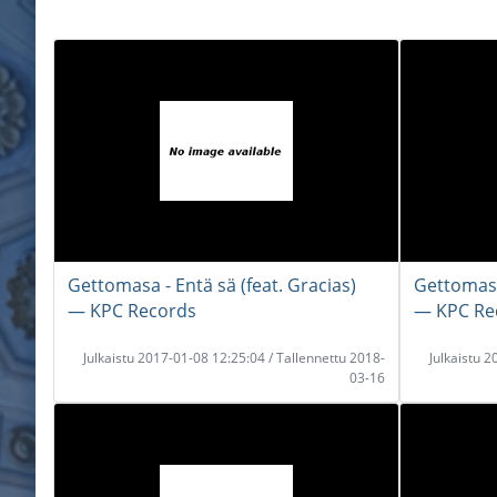
Gettomasa - Entä sä (feat. Gracias)
Gettomasa
― KPC Records
― KPC Re
Julkaistu 2017-01-08 12:25:04 / Tallennettu 2018-
Julkaistu 
03-16