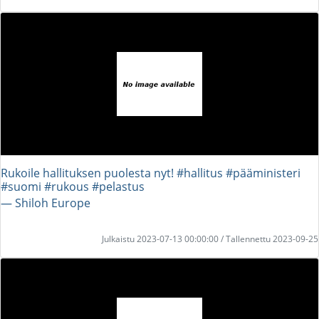
Rukoile hallituksen puolesta nyt! #hallitus #pääministeri
#suomi #rukous #pelastus
― Shiloh Europe
Julkaistu 2023-07-13 00:00:00 / Tallennettu 2023-09-25