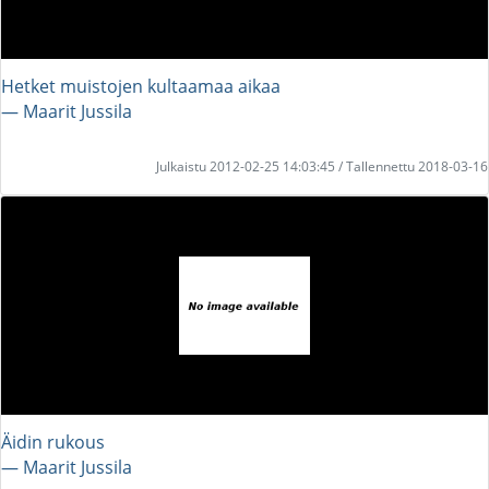
Hetket muistojen kultaamaa aikaa
― Maarit Jussila
Julkaistu 2012-02-25 14:03:45 / Tallennettu 2018-03-16
Äidin rukous
― Maarit Jussila