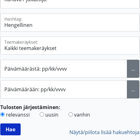
Hashtag:
Teemakeräykset:
Päivämäärästä: pp/kk/vvvv
...
Päivämäärään: pp/kk/vvvv
...
Tulosten järjestäminen:
relevanssi
uusin
vanhin
Näytä/piilota lisää hakuehtoja