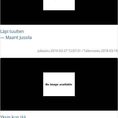
Läpi tuulten
― Maarit Jussila
Julkaistu 2016-03-27 12:07:31 / Tallennettu 2018-03-16
Yksin kun jää