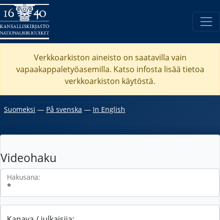
Verkkoarkiston aineisto on saatavilla vain
vapaakappaletyöasemilla. Katso
infosta
lisää tietoa
verkkoarkiston käytöstä.
Suomeksi
―
På svenska
―
In English
Videohaku
Hakusana:
Kanava / julkaisija: