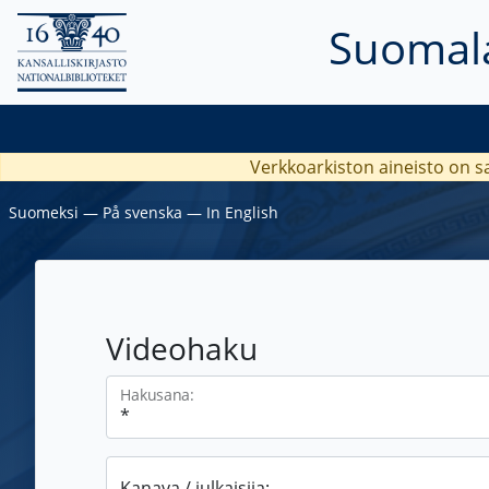
Suomala
Verkkoarkiston aineisto on s
Suomeksi
―
På svenska
―
In English
Videohaku
Hakusana:
Kanava / julkaisija: