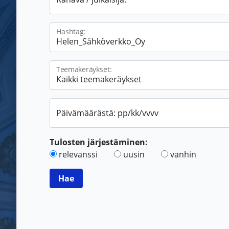
Hashtag:
Teemakeräykset:
Päivämäärästä: pp/kk/vvvv
Tulosten järjestäminen:
relevanssi
uusin
vanhin