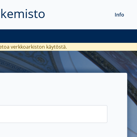
akemisto
Info
ietoa verkkoarkiston käytöstä.