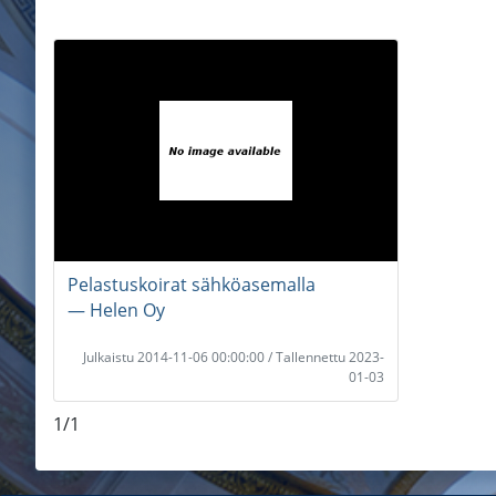
Pelastuskoirat sähköasemalla
― Helen Oy
Julkaistu 2014-11-06 00:00:00 / Tallennettu 2023-
01-03
1/1