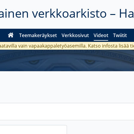
inen verkkoarkisto – H
Teemakeräykset
Verkkosivut
Videot
Twiitit
aatavilla vain vapaakappaletyöasemilla. Katso
infosta
lisää t