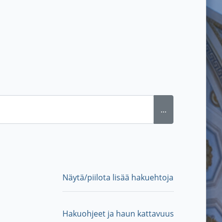
...
Näytä/piilota lisää hakuehtoja
Hakuohjeet ja haun kattavuus