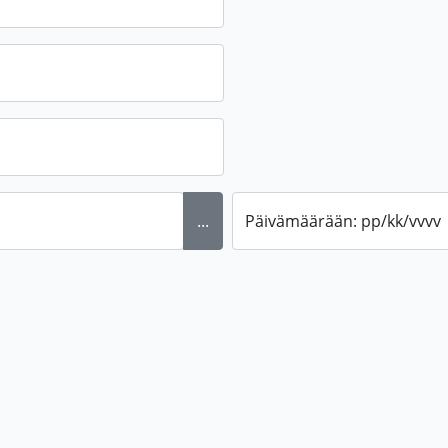
...
Päivämäärään: pp/kk/vvvv