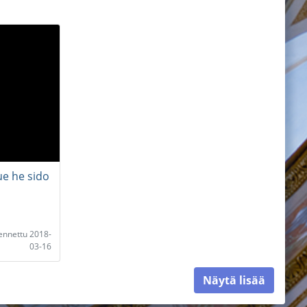
ue he sido
lennettu 2018-
03-16
Näytä lisää