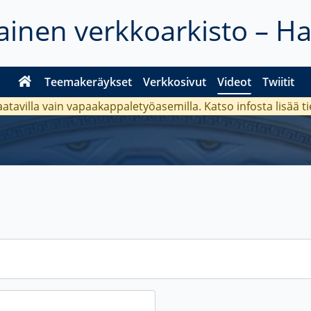
inen verkkoarkisto – H
Teemakeräykset
Verkkosivut
Videot
Twiitit
aatavilla vain vapaakappaletyöasemilla. Katso
infosta
lisää t