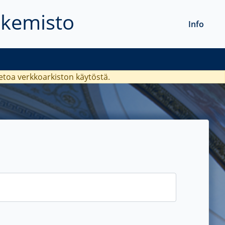
akemisto
Info
ietoa verkkoarkiston käytöstä.