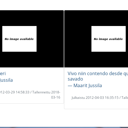
eri
Vivo niin contendo desde q
savado
ussila
― Maarit Jussila
2012-03-29 14:58:33 / Tallennettu 2018-
03-16
Julkaistu 2012-04-03 16:35:15 / Tal