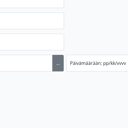
...
Päivämäärään: pp/kk/vvvv