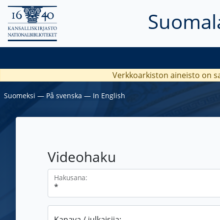
Suomala
Verkkoarkiston aineisto on s
Suomeksi
―
På svenska
―
In English
Videohaku
Hakusana:
Kanava / julkaisija: