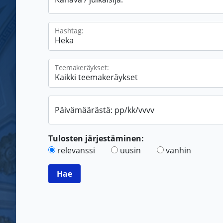
Hashtag:
Teemakeräykset:
Päivämäärästä: pp/kk/vvvv
Tulosten järjestäminen:
relevanssi
uusin
vanhin