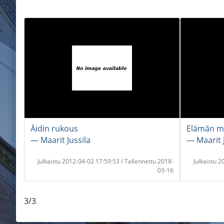
Äidin rukous
Elämän m
― Maarit Jussila
― Maarit J
Julkaistu 2012-04-02 17:59:53 / Tallennettu 2018-
Julkaistu 
03-16
3/3