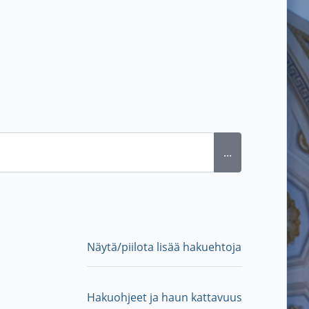
...
Näytä/piilota lisää hakuehtoja
Hakuohjeet ja haun kattavuus