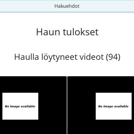
Hakuehdot
Haun tulokset
Haulla löytyneet videot (94)