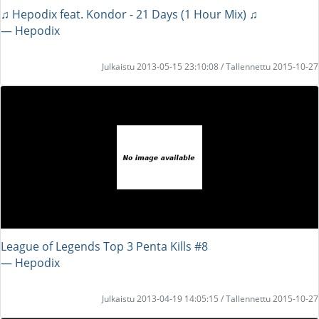
♫ Hepodix feat. Kondor - 21 Days (1 Hour Mix) ♫
― Hepodix
Julkaistu 2013-05-15 23:10:08 / Tallennettu 2015-10-27
League of Legends Top 3 Penta Kills #8
― Hepodix
Julkaistu 2013-04-19 14:05:15 / Tallennettu 2015-10-27