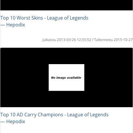
Top 10 Worst Skins - League of Legends
― Hepodix
Julkaistu 2013-03-26 12:55:52 / Tallennettu 2015-10-27
Top 10 AD Carry Champions - League of Legends
― Hepodix