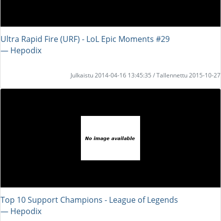
Ultra Rapid Fire (URF) - LoL Epic Moments #29
― Hepodix
Julkaistu 2014-04-16 13:45:35 / Tallennettu 2015-10-27
Top 10 Support Champions - League of Legends
― Hepodix