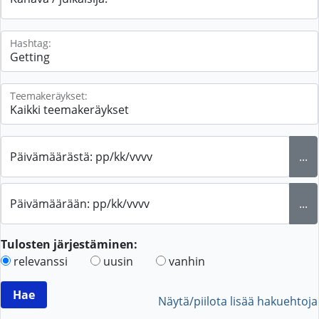
Hashtag:
Teemakeräykset:
Päivämäärästä: pp/kk/vvvv
...
Päivämäärään: pp/kk/vvvv
...
Tulosten järjestäminen:
relevanssi
uusin
vanhin
Näytä/piilota lisää hakuehtoja