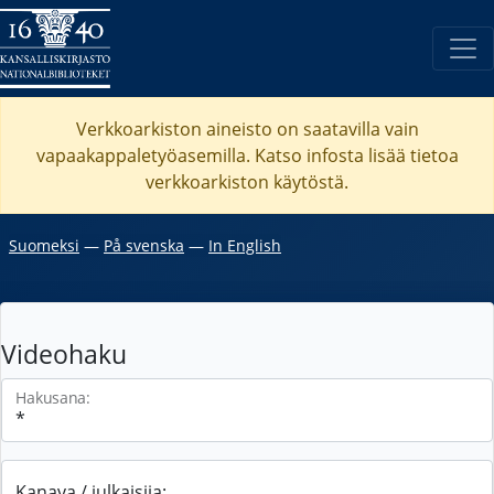
Verkkoarkiston aineisto on saatavilla vain
vapaakappaletyöasemilla. Katso
infosta
lisää tietoa
verkkoarkiston käytöstä.
Suomeksi
―
På svenska
―
In English
Videohaku
Hakusana:
Kanava / julkaisija: