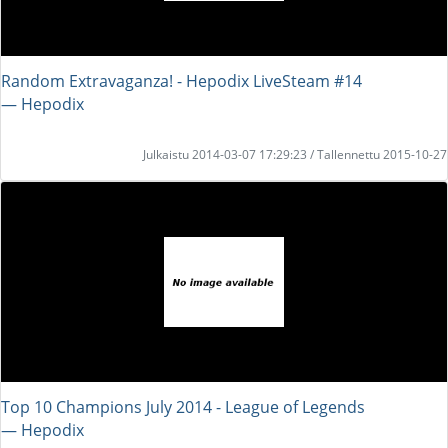
Random Extravaganza! - Hepodix LiveSteam #14
― Hepodix
Julkaistu 2014-03-07 17:29:23 / Tallennettu 2015-10-27
Top 10 Champions July 2014 - League of Legends
― Hepodix