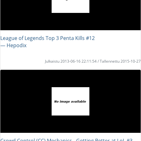
League of Legends Top 3 Penta Kills #12
― Hepodix
Julkaistu 2013-06-16 22:11:54 / Tallennettu 2015-10-27
Crowd Control (CC) Mechanics - Getting Better at LoL #3