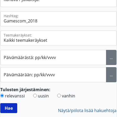
Hashtag:
Teemakeräykset:
Päivämäärästä: pp/kk/vvvv
...
Päivämäärään: pp/kk/vvvv
...
Tulosten järjestäminen:
relevanssi
uusin
vanhin
Näytä/piilota lisää hakuehtoja