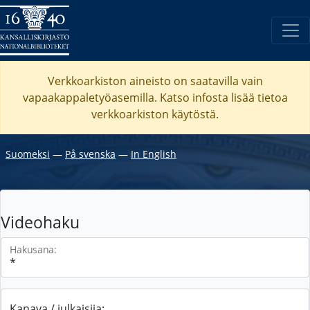
Verkkoarkiston aineisto on saatavilla vain
vapaakappaletyöasemilla. Katso
infosta
lisää tietoa
verkkoarkiston käytöstä.
Suomeksi
―
På svenska
―
In English
Videohaku
Hakusana:
Kanava / julkaisija: