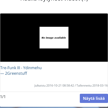
Tre-Funk III - Ydinmehu
― 2Greenstuff
Julkaistu 2016-10-21 08:58:42 / Tallennettu 2018-03-16
1/1
Näytä lisää