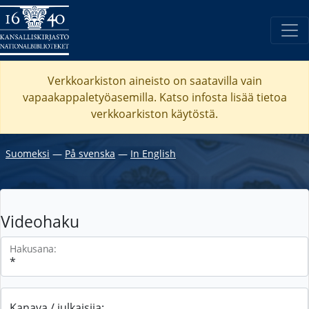
Verkkoarkiston aineisto on saatavilla vain
vapaakappaletyöasemilla. Katso
infosta
lisää tietoa
verkkoarkiston käytöstä.
Suomeksi
―
På svenska
―
In English
Videohaku
Hakusana:
Kanava / julkaisija: