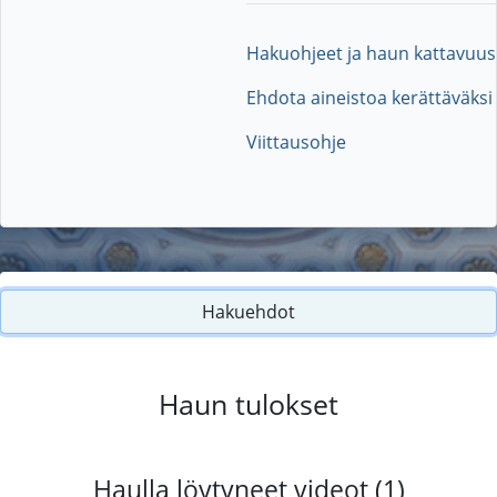
Hakuohjeet ja haun kattavuus
Ehdota aineistoa kerättäväksi
Viittausohje
Hakuehdot
Haun tulokset
Haulla löytyneet videot (1)