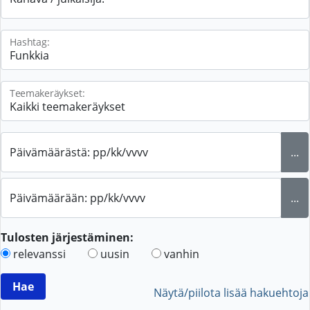
Hashtag:
Teemakeräykset:
Päivämäärästä: pp/kk/vvvv
...
Päivämäärään: pp/kk/vvvv
...
Tulosten järjestäminen:
relevanssi
uusin
vanhin
Näytä/piilota lisää hakuehtoja