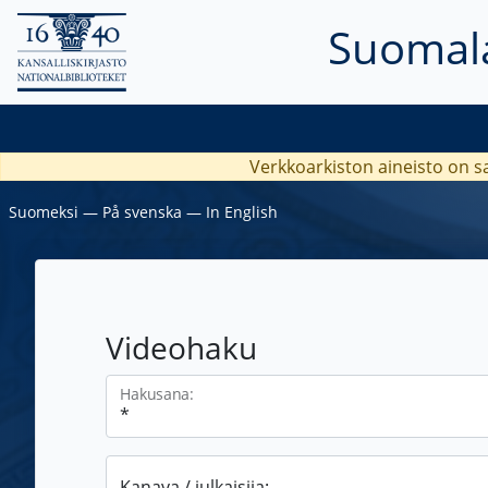
Suomala
Verkkoarkiston aineisto on s
Suomeksi
―
På svenska
―
In English
Videohaku
Hakusana:
Kanava / julkaisija: