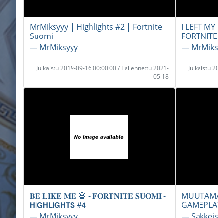
MrMiksyyy | Highlights #2 | Fortnite
I LEFT MY
Suomi
FORTNIT
― MrMiksyyy
― MrMiks
Julkaistu 2019-09-16 00:00:00 / Tallennettu 2021-
Julkaistu 
05-18
𝐁𝐄 𝐋𝐈𝐊𝐄 𝐌𝐄 💀 - 𝐅𝐎𝐑𝐓𝐍𝐈𝐓𝐄 𝐒𝐔𝐎𝐌𝐈 -
MUUTAMA 
𝗛𝗜𝗚𝗛𝗟𝗜𝗚𝗛𝗧𝗦 #𝟰
GAMEPLA
― MrMiksyyy
― Sakkeis