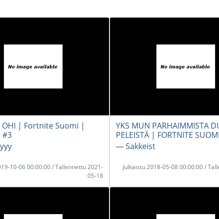
HI | Fortnite Suomi |
YKS MUN PARHAIMMISTA D
s #3
PELEISTÄ | FORTNITE SUOM
yyy
― Sakkeist
2019-10-06 00:00:00 / Tallennettu 2021-
Julkaistu 2018-05-08 00:00:00 / Tal
05-18