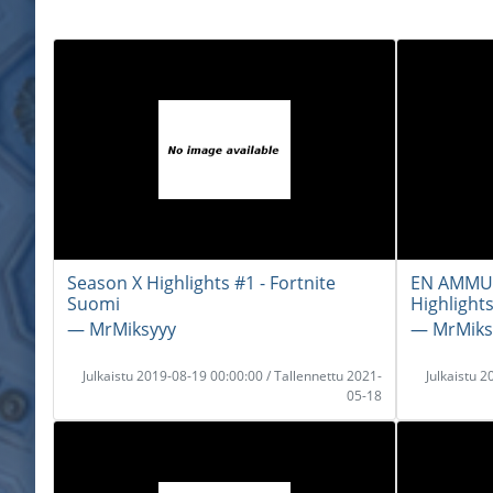
Season X Highlights #1 - Fortnite
EN AMMU O
Suomi
Highlight
― MrMiksyyy
― MrMiks
Julkaistu 2019-08-19 00:00:00 / Tallennettu 2021-
Julkaistu 
05-18