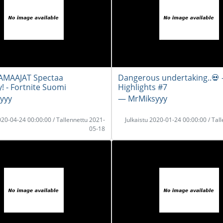
AMAAJAT Spectaa
Dangerous undertaking..💀 
! - Fortnite Suomi
Highlights #7
yyy
― MrMiksyyy
2020-04-24 00:00:00 / Tallennettu 2021-
Julkaistu 2020-01-24 00:00:00 / Tal
05-18