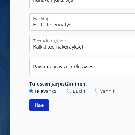
Hashtag:
Teemakeräykset:
Päivämäärästä: pp/kk/vvvv
Tulosten järjestäminen:
relevanssi
uusin
vanhin