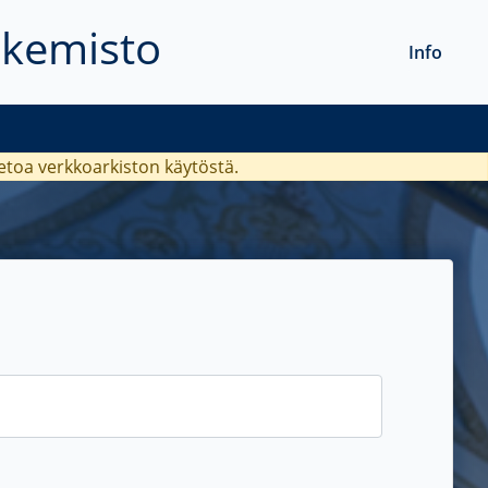
akemisto
Info
ietoa verkkoarkiston käytöstä.