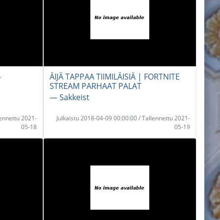
-
ÄIJÄ TAPPAA TIIMILÄISIÄ | FORTNITE
STREAM PARHAAT PALAT
― Sakkeist
lennettu 2021-
Julkaistu 2018-04-09 00:00:00 / Tallennettu 2021-
05-18
05-19