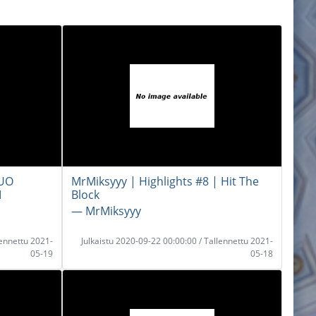
UO
MrMiksyyy | Highlights #8 | Hit The
I
Block
― MrMiksyyy
lennettu 2021-
Julkaistu 2020-09-22 00:00:00 / Tallennettu 2021-
05-19
05-18