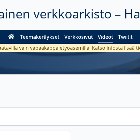
inen verkkoarkisto – H
Teemakeräykset
Verkkosivut
Videot
Twiitit
aatavilla vain vapaakappaletyöasemilla. Katso
infosta
lisää t