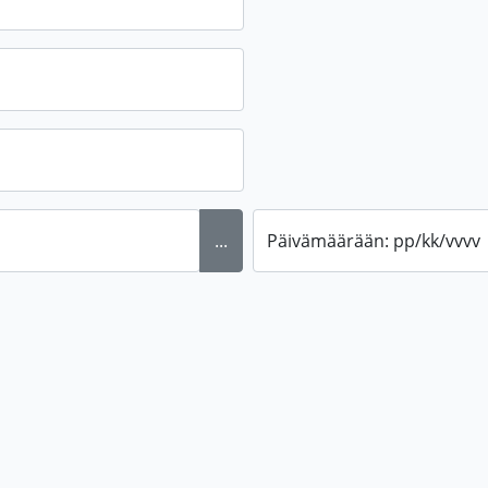
...
Päivämäärään: pp/kk/vvvv