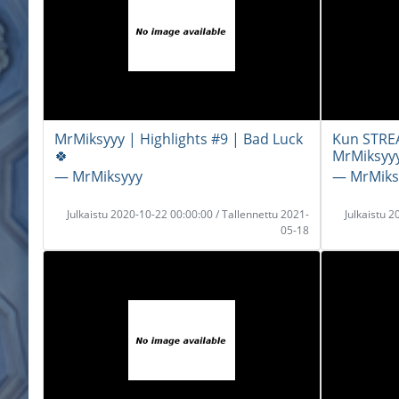
MrMiksyyy | Highlights #9 | Bad Luck
Kun STRE
🍀
MrMiksyyy
― MrMiksyyy
― MrMiks
Julkaistu 2020-10-22 00:00:00 / Tallennettu 2021-
Julkaistu 
05-18