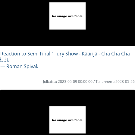
Reaction to Semi Final 1 Jury Show - Käärijä - Cha Cha Cha
🇫🇮
― Roman Spivak
Julkaistu 2023-05-09 00:00:00 / Tallennettu 2023-05-26