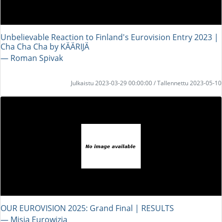
Unbelievable Reaction to Finland's Eurovision Entry 2023 |
Cha Cha Cha by KÄÄRIJÄ
― Roman Spivak
Julkaistu 2023-03-29 00:00:00 / Tallennettu 2023-05-10
OUR EUROVISION 2025: Grand Final | RESULTS
― Misja Eurowizja