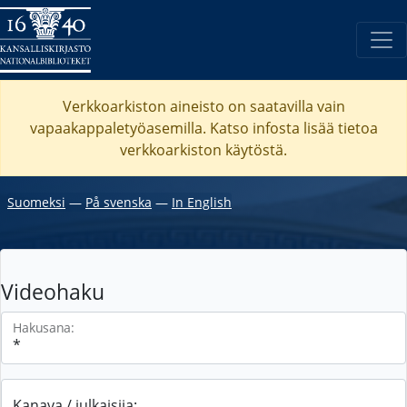
Verkkoarkiston aineisto on saatavilla vain
vapaakappaletyöasemilla. Katso
infosta
lisää tietoa
verkkoarkiston käytöstä.
Suomeksi
―
På svenska
―
In English
Videohaku
Hakusana:
Kanava / julkaisija: