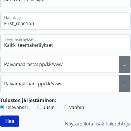
Hashtag:
Teemakeräykset:
Päivämäärästä: pp/kk/vvvv
...
Päivämäärään: pp/kk/vvvv
...
Tulosten järjestäminen:
relevanssi
uusin
vanhin
Näytä/piilota lisää hakuehtoja