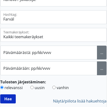
Hashtag:
Teemakeräykset:
Päivämäärästä: pp/kk/vvvv
...
Päivämäärään: pp/kk/vvvv
...
Tulosten järjestäminen:
relevanssi
uusin
vanhin
Näytä/piilota lisää hakuehtoja