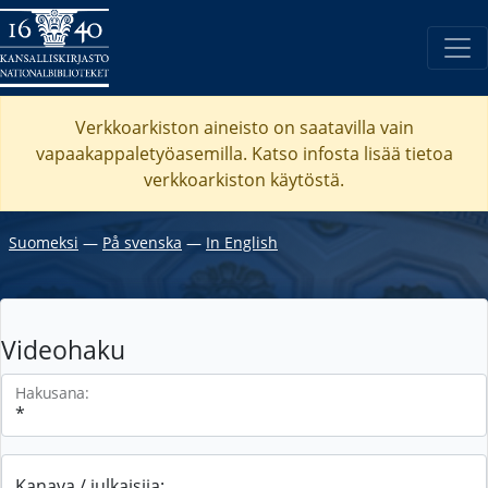
Verkkoarkiston aineisto on saatavilla vain
vapaakappaletyöasemilla. Katso
infosta
lisää tietoa
verkkoarkiston käytöstä.
Suomeksi
―
På svenska
―
In English
Videohaku
Hakusana:
Kanava / julkaisija: