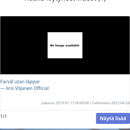
Farväl utan läppar
― Iiris Viljanen Official
Julkaistu 2019-01-13 00:00:00 / Tallennettu 2022-04-26
1/1
Näytä lisää