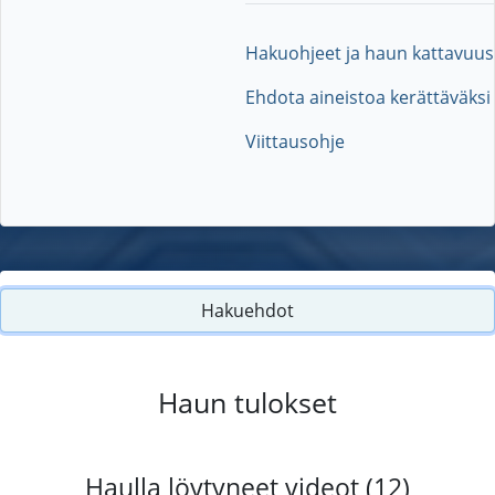
Hakuohjeet ja haun kattavuus
Ehdota aineistoa kerättäväksi
Viittausohje
Hakuehdot
Haun tulokset
Haulla löytyneet videot (12)