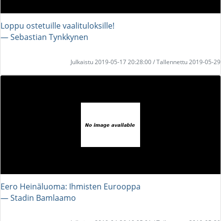
Loppu ostetuille vaalituloksille!
― Sebastian Tynkkynen
Julkaistu 2019-05-17 20:28:00 / Tallennettu 2019-05-29
Eero Heinäluoma: Ihmisten Eurooppa
― Stadin Bamlaamo