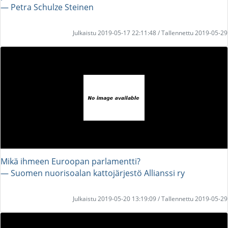
― Petra Schulze Steinen
Julkaistu 2019-05-17 22:11:48 / Tallennettu 2019-05-29
Mikä ihmeen Euroopan parlamentti?
― Suomen nuorisoalan kattojärjestö Allianssi ry
Julkaistu 2019-05-20 13:19:09 / Tallennettu 2019-05-29