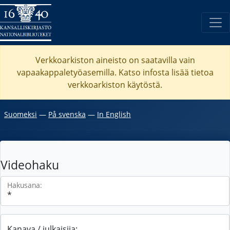
Verkkoarkiston aineisto on saatavilla vain
vapaakappaletyöasemilla. Katso
infosta
lisää tietoa
verkkoarkiston käytöstä.
Suomeksi
―
På svenska
―
In English
Videohaku
Hakusana:
Kanava / julkaisija: