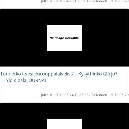
Julkaistu 2019-04-26 10:05:01 / Tallennettu 2019-05-29
Tunnetko itsesi eurooppalaiseksi? – Kysyttiinkö tää jo?
― Yle Kioski JOURNAL
Julkaistu 2019-05-24 19:25:32 / Tallennettu 2019-05-29