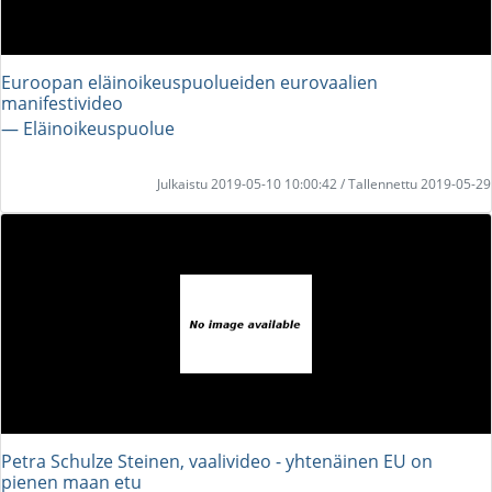
Euroopan eläinoikeuspuolueiden eurovaalien
manifestivideo
― Eläinoikeuspuolue
Julkaistu 2019-05-10 10:00:42 / Tallennettu 2019-05-29
Petra Schulze Steinen, vaalivideo - yhtenäinen EU on
pienen maan etu