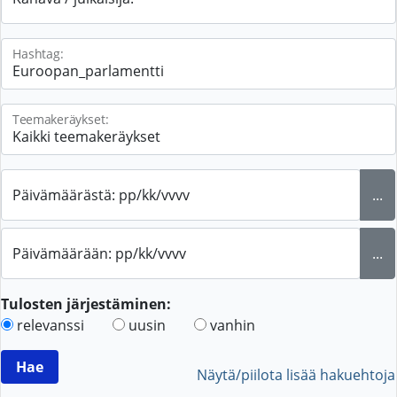
Hashtag:
Teemakeräykset:
Päivämäärästä: pp/kk/vvvv
...
Päivämäärään: pp/kk/vvvv
...
Tulosten järjestäminen:
relevanssi
uusin
vanhin
Näytä/piilota lisää hakuehtoja