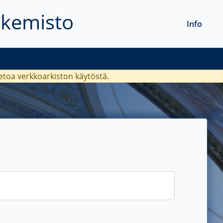
akemisto
Info
ietoa verkkoarkiston käytöstä.