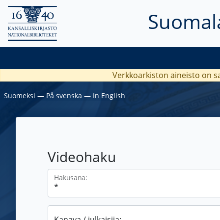
Suomala
Verkkoarkiston aineisto on s
Suomeksi
―
På svenska
―
In English
Videohaku
Hakusana:
Kanava / julkaisija: