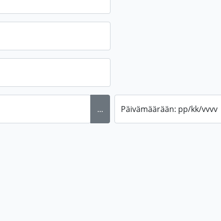
...
Päivämäärään: pp/kk/vvvv