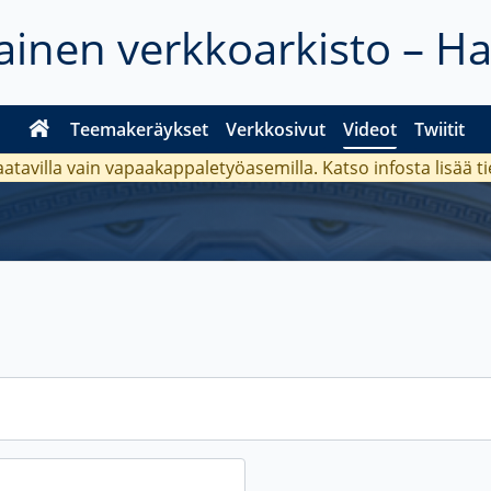
inen verkkoarkisto – H
Teemakeräykset
Verkkosivut
Videot
Twiitit
aatavilla vain vapaakappaletyöasemilla. Katso
infosta
lisää t