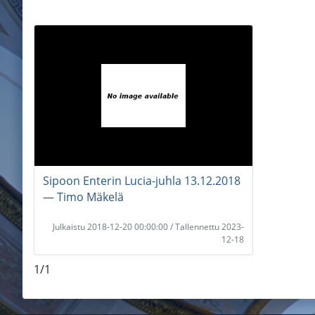
Sipoon Enterin Lucia-juhla 13.12.2018
― Timo Mäkelä
Julkaistu 2018-12-20 00:00:00 / Tallennettu 2023-
12-18
1/1