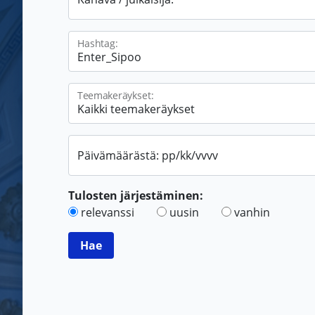
Hashtag:
Teemakeräykset:
Päivämäärästä: pp/kk/vvvv
Tulosten järjestäminen:
relevanssi
uusin
vanhin