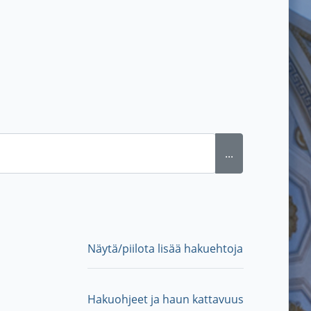
...
Näytä/piilota lisää hakuehtoja
Hakuohjeet ja haun kattavuus