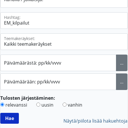
Hashtag:
Teemakeräykset:
Päivämäärästä: pp/kk/vvvv
...
Päivämäärään: pp/kk/vvvv
...
Tulosten järjestäminen:
relevanssi
uusin
vanhin
Näytä/piilota lisää hakuehtoja