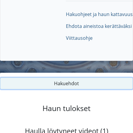
Hakuohjeet ja haun kattavuus
Ehdota aineistoa kerättäväksi
Viittausohje
Hakuehdot
Haun tulokset
Haulla löytyneet videot (1)