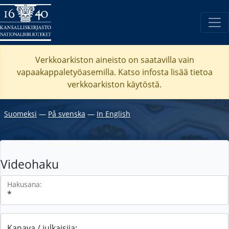
Verkkoarkiston aineisto on saatavilla vain
vapaakappaletyöasemilla. Katso
infosta
lisää tietoa
verkkoarkiston käytöstä.
Suomeksi
―
På svenska
―
In English
Videohaku
Hakusana:
Kanava / julkaisija: