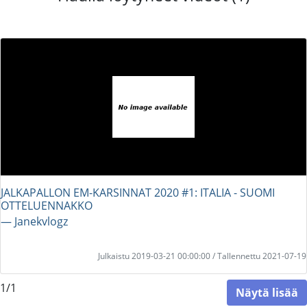
JALKAPALLON EM-KARSINNAT 2020 #1: ITALIA - SUOMI
OTTELUENNAKKO
― Janekvlogz
Julkaistu 2019-03-21 00:00:00 / Tallennettu 2021-07-19
1/1
Näytä lisää