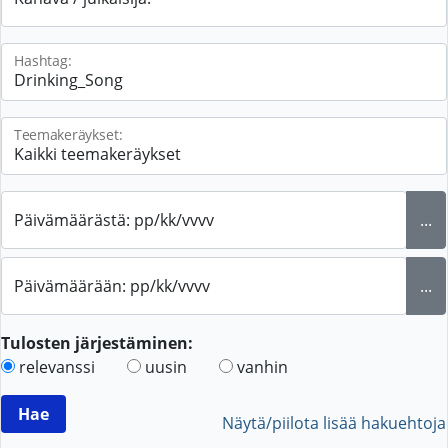
Hashtag:
Teemakeräykset:
Päivämäärästä: pp/kk/vvvv
...
Päivämäärään: pp/kk/vvvv
...
Tulosten järjestäminen:
relevanssi
uusin
vanhin
Näytä/piilota lisää hakuehtoja