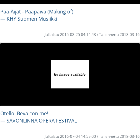
Pää-Äijät - Pääpäivä (Making of)
― KHY Suomen Musiikki
Julkaistu 2015-08-25 04:14:43 / Tallennettu 2018-03-16
Otello: Beva con me!
― SAVONLINNA OPERA FESTIVAL
Julkaistu 2016-07-04 14:59:00 / Tallennettu 2018-03-16