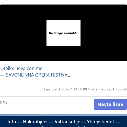
Otello: Beva con me!
― SAVONLINNA OPERA FESTIVAL
Julkaistu 2016-07-04 14:59:00 / Tallennettu 2016-08-09
5/5
Näytä lisää
Info
―
Hakuohjeet
―
Viittausohje
―
Yhteystiedot
―