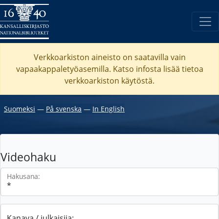
Verkkoarkiston aineisto on saatavilla vain
vapaakappaletyöasemilla. Katso
infosta
lisää tietoa
verkkoarkiston käytöstä.
Suomeksi
―
På svenska
―
In English
Videohaku
Hakusana:
Kanava / julkaisija: