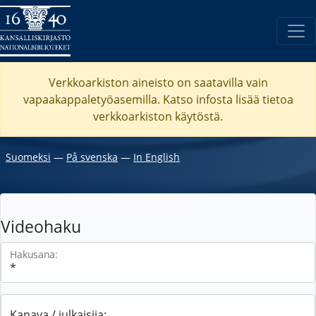
Verkkoarkiston aineisto on saatavilla vain
vapaakappaletyöasemilla. Katso
infosta
lisää tietoa
verkkoarkiston käytöstä.
Suomeksi
―
På svenska
―
In English
Videohaku
Hakusana:
Kanava / julkaisija: