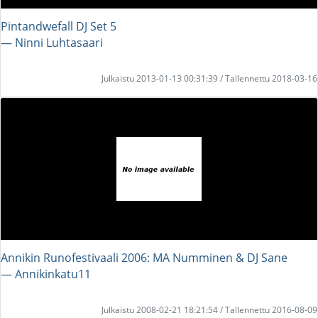
Pintandwefall DJ Set 5
― Ninni Luhtasaari
Julkaistu 2013-01-13 00:31:39 / Tallennettu 2018-03-16
Annikin Runofestivaali 2006: MA Numminen & DJ Sane
― Annikinkatu11
Julkaistu 2008-02-21 18:21:54 / Tallennettu 2016-08-09