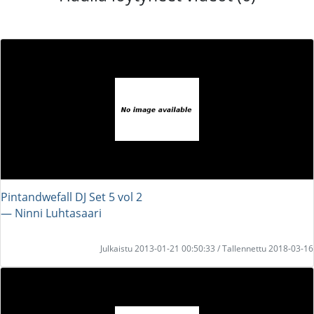
Pintandwefall DJ Set 5 vol 2
― Ninni Luhtasaari
Julkaistu 2013-01-21 00:50:33 / Tallennettu 2018-03-16