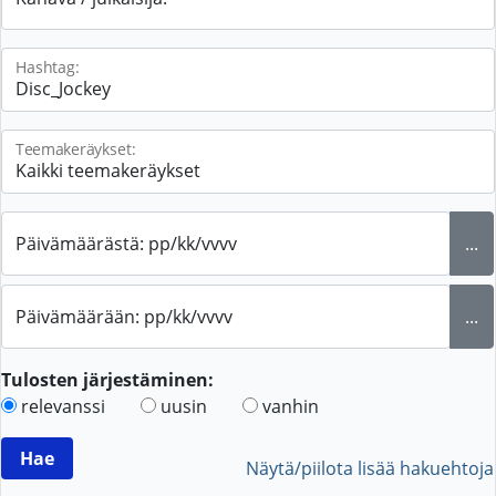
Hashtag:
Teemakeräykset:
Päivämäärästä: pp/kk/vvvv
...
Päivämäärään: pp/kk/vvvv
...
Tulosten järjestäminen:
relevanssi
uusin
vanhin
Näytä/piilota lisää hakuehtoja