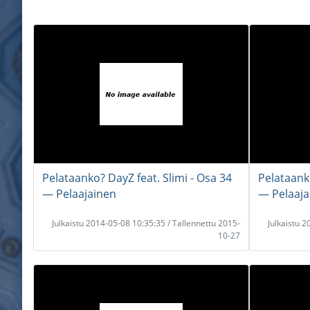
Pelataanko? DayZ feat. Slimi - Osa 34
Pelataanko
― Pelaajainen
― Pelaaja
Julkaistu 2014-05-08 10:35:35 / Tallennettu 2015-
Julkaistu 
10-27