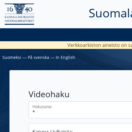
Suomala
Verkkoarkiston aineisto on s
Suomeksi
―
På svenska
―
In English
Videohaku
Hakusana:
Kanava / julkaisija: