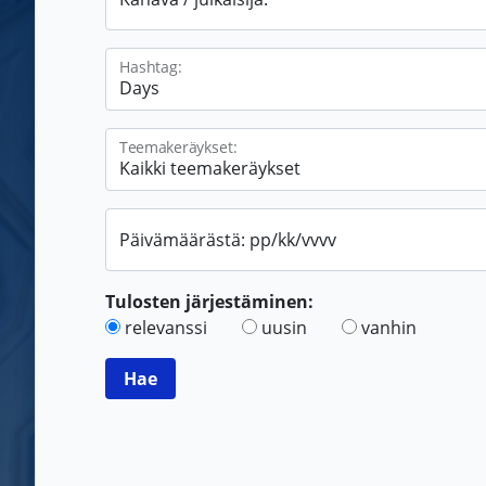
Hashtag:
Teemakeräykset:
Päivämäärästä: pp/kk/vvvv
Tulosten järjestäminen:
relevanssi
uusin
vanhin