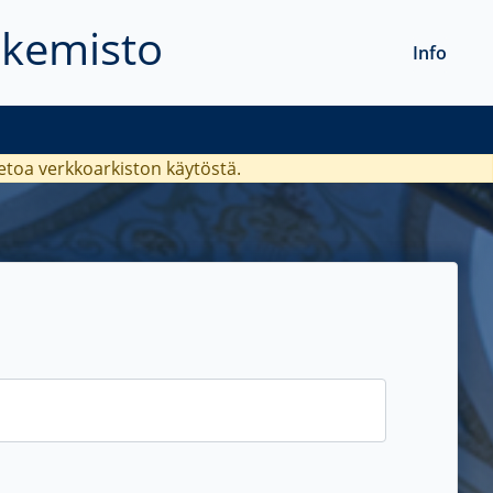
akemisto
Info
ietoa verkkoarkiston käytöstä.