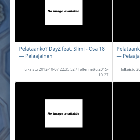
Pelataanko? DayZ feat. Slimi - Osa 18
Pelataanko
― Pelaajainen
― Pelaaja
Julkaistu 2012-10-07 22:35:52 / Tallennettu 2015-
Julkaistu 
10-27