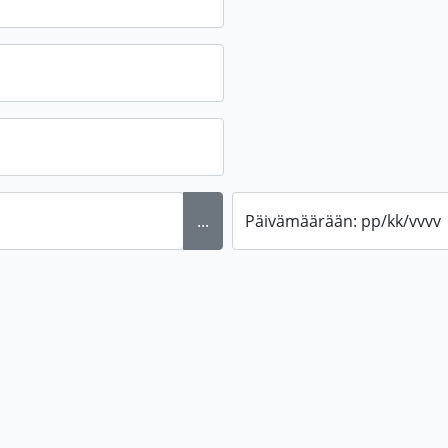
...
Päivämäärään: pp/kk/vvvv