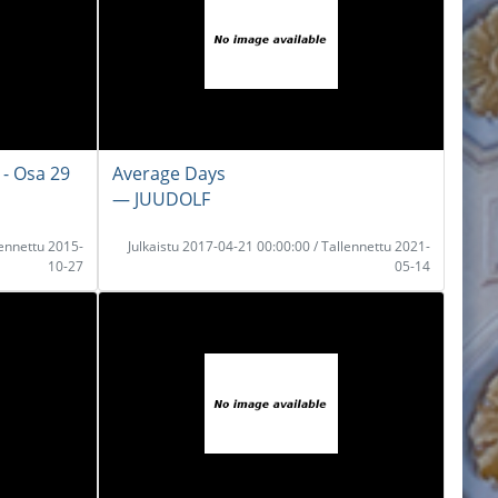
 - Osa 29
Average Days
― JUUDOLF
lennettu 2015-
Julkaistu 2017-04-21 00:00:00 / Tallennettu 2021-
10-27
05-14