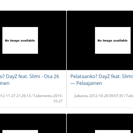
? DayZ feat. Slimi - Osa 26
Pelataanko? DayZ feat. Slimi
inen
― Pelaajainen
2012-11-27 21:26:13 / Tallennettu 2015-
Julkaistu 2012-10-28 09:07:35 / Tal
10-27