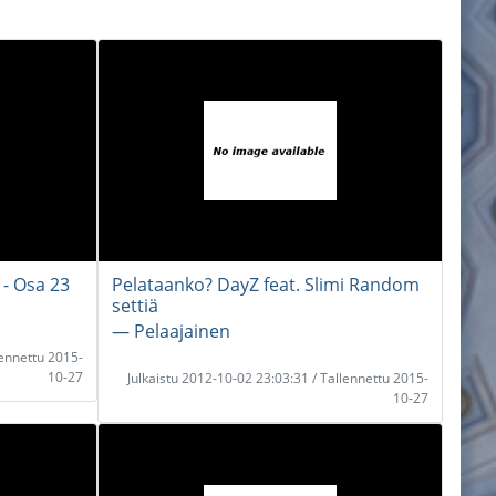
 - Osa 23
Pelataanko? DayZ feat. Slimi Random
settiä
― Pelaajainen
lennettu 2015-
10-27
Julkaistu 2012-10-02 23:03:31 / Tallennettu 2015-
10-27