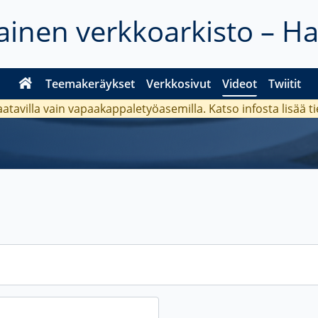
inen verkkoarkisto – H
Teemakeräykset
Verkkosivut
Videot
Twiitit
aatavilla vain vapaakappaletyöasemilla. Katso
infosta
lisää t