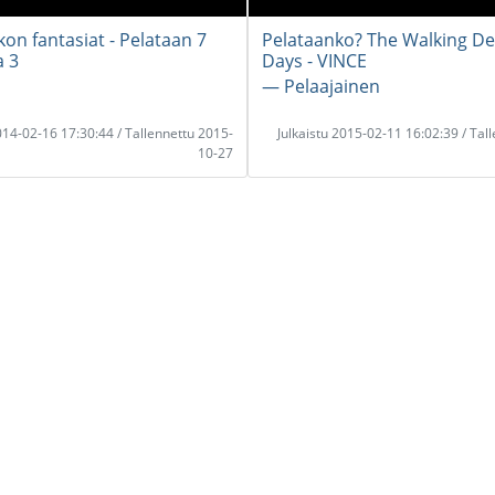
kon fantasiat - Pelataan 7
Pelataanko? The Walking De
a 3
Days - VINCE
― Pelaajainen
2014-02-16 17:30:44 / Tallennettu 2015-
Julkaistu 2015-02-11 16:02:39 / Tal
10-27