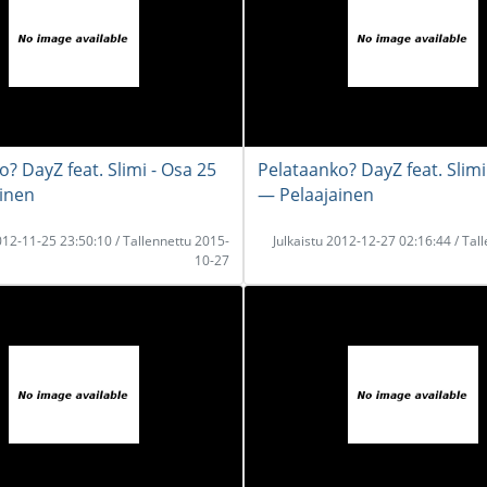
? DayZ feat. Slimi - Osa 25
Pelataanko? DayZ feat. Slimi
inen
― Pelaajainen
2012-11-25 23:50:10 / Tallennettu 2015-
Julkaistu 2012-12-27 02:16:44 / Tal
10-27