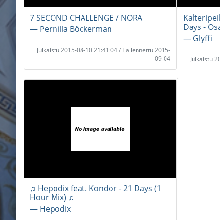
7 SECOND CHALLENGE / NORA
Kalteripei
Days - Os
― Pernilla Böckerman
― Glyffi
Julkaistu 2015-08-10 21:41:04 / Tallennettu 2015-
09-04
Julkaistu 
♫ Hepodix feat. Kondor - 21 Days (1
Hour Mix) ♫
― Hepodix